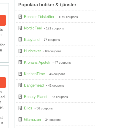
Populära butiker & tjänster
Bonnier Tidskrifter
- 1149 coupons
NordicFeel
- 121 coupons
du
p
Babyland
- 77 coupons
för
du
Hudoteket
- 60 coupons
Kronans Apotek
- 47 coupons
KitchenTime
- 46 coupons
Bangerhead
- 42 coupons
ra
Beauty Planet
med
- 37 coupons
n
er.
Ellos
- 36 coupons
st
Glamazon
- 34 coupons
:e