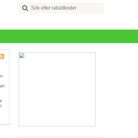
Search
for:
Butik
RSS
ån
jer
ma
e