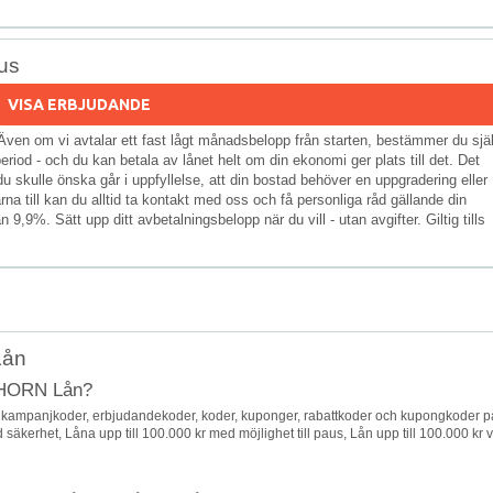
lus
VISA ERBJUDANDE
 Även om vi avtalar ett fast lågt månadsbelopp från starten, bestämmer du sjä
eriod - och du kan betala av lånet helt om din ekonomi ger plats till det. Det
u skulle önska går i uppfyllelse, att din bostad behöver en uppgradering eller
na till kan du alltid ta kontakt med oss och få personliga råd gällande din
ån 9,9%. Sätt upp ditt avbetalningsbelopp när du vill - utan avgifter. Giltig tills
Lån
 THORN Lån?
 kampanjkoder, erbjudandekoder, koder, kuponger, rabattkoder och kupongkoder p
säkerhet, Låna upp till 100.000 kr med möjlighet till paus, Lån upp till 100.000 kr v