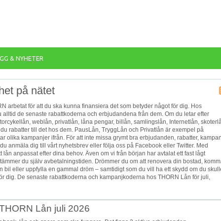
GG & NYHETER
et på nätet
arbetat för att du ska kunna finansiera det som betyder något för dig. Hos
du alltid de senaste rabattkoderna och erbjudandena från dem. Om du letar efter
rcykellån, weblån, privatlån, låna pengar, billån, samlingslån, Internetlån, skoterl
 du rabatter till det hos dem. PausLån, TryggLån och Privatlån är exempel på
ar olika kampanjer ifrån. För att inte missa grymt bra erbjudanden, rabatter, kampan
u anmäla dig till vårt nyhetsbrev eller följa oss på Facebook eller Twitter. Med
tt lån anpassat efter dina behov. Även om vi från början har avtalat ett fast lågt
ämmer du själv avbetalningstiden. Drömmer du om att renovera din bostad, kom
 en bil eller uppfylla en gammal dröm – samtidigt som du vill ha ett skydd om du skull
t för dig. De senaste rabattkoderna och kampanjkoderna hos THORN Lån för juli,
n THORN Lån juli 2026