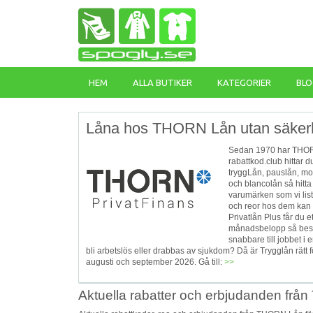
HEM
ALLA BUTIKER
KATEGORIER
BLO
Låna hos THORN Lån utan säkerh
Sedan 1970 har THORN 
rabattkod.club hittar 
tryggLån, pauslån, moto
och blancolån så hitta
varumärken som vi list
och reor hos dem kan d
Privatlån Plus får du e
månadsbelopp så best
snabbare till jobbet i
bli arbetslös eller drabbas av sjukdom? Då är Trygglån rät
augusti och september 2026. Gå till:
>>
Aktuella rabatter och erbjudanden frå