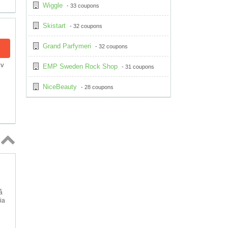
Wiggle
- 33 coupons
Skistart
- 32 coupons
Grand Parfymeri
- 32 coupons
lv
EMP Sweden Rock Shop
- 31 coupons
NiceBeauty
- 28 coupons
Topp
↑
å
ia