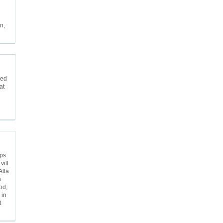
n,
med
at
ips
vill
Alla
h
od,
 in
t