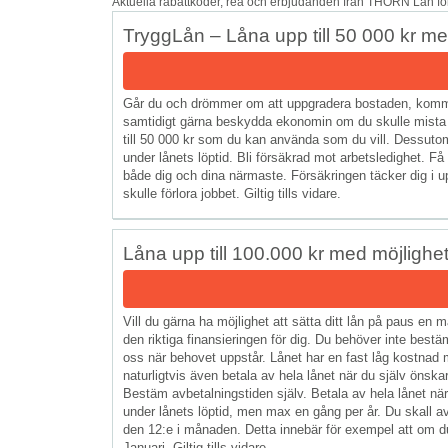
Aktuella rabattkoder, rea och erbjudanden från THORN Lån för
TryggLån – Låna upp till 50 000 kr m
Går du och drömmer om att uppgradera bostaden, komma s
samtidigt gärna beskydda ekonomin om du skulle mista j
till 50 000 kr som du kan använda som du vill. Dessutom
under lånets löptid. Bli försäkrad mot arbetsledighet. Få
både dig och dina närmaste. Försäkringen täcker dig i up
skulle förlora jobbet. Giltig tills vidare.
Låna upp till 100.000 kr med möjlighet 
Vill du gärna ha möjlighet att sätta ditt lån på paus e
den riktiga finansieringen för dig. Du behöver inte best
oss när behovet uppstår. Lånet har en fast låg kostnad 
naturligtvis även betala av hela lånet när du själv önskar
Bestäm avbetalningstiden själv. Betala av hela lånet när d
under lånets löptid, men max en gång per år. Du skall 
den 12:e i månaden. Detta innebär för exempel att om du 
Januari. Giltig tills vidare.