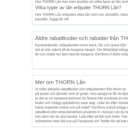
Hos THORN Lån kan man ansöka om olika typer av lån som t
Vilka typer av lån erbjuder THORN Lån?
Hos THORN Lån erbjudes olika lån som t.ex. privatlån, blancol
pauslån, tryggLån mfl.
Äldre rabattkoder och rabatter från 
Kampanjkoder, erbjudanden inom bank, lån och spara från
det är inte säkert att de fungerar längre. Om tillräckligt mån
fel och röstat ner dem fast de fungerar. Det finns 0 äldre 
Mer om THORN Lån
Vi listar aktuella rabattkoder och erbjudanden från thorn.se.
på prylar och tjänster som är gratis. Hos spogly.se får du t
ta del av en kampanj behöver du ibland inte använda en ko
koder och inlägg uppdateras varje dag. Letar du efter reavara, 
halva reapriset online och på nätet? Det finns också inlägg
rabattkod eller erbjudandekod används in i kassan när du be
hos dem när du ska handla. Leta efter ett fält som heter ’Har
nyhetsbrev eller följ oss på Facebook och Twitter för att in