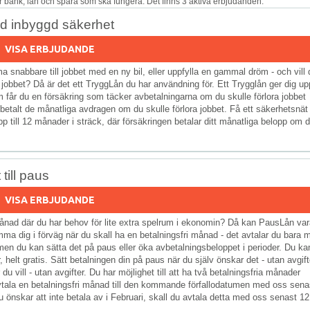
 bank, lån och spara som ska fungera. Det finns 3 aktiva erbjudanden.
ed inbyggd säkerhet
VISA ERBJUDANDE
nabbare till jobbet med en ny bil, eller uppfylla en gammal dröm - och vill 
obbet? Då är det ett TryggLån du har användning för. Ett Trygglån ger dig up
 får du en försäkring som täcker avbetalningarna om du skulle förlora jobbet
 betalt de månatliga avdragen om du skulle förlora jobbet. Få ett säkerhetsnät 
p till 12 månader i sträck, där försäkringen betalar ditt månatliga belopp om 
till paus
VISA ERBJUDANDE
n månad där du har behov för lite extra spelrum i ekonomin? Då kan PausLån va
ämma dig i förväg när du skall ha en betalningsfri månad - det avtalar du bara 
men du kan sätta det på paus eller öka avbetalningsbeloppet i perioder. Du ka
, helt gratis. Sätt betalningen din på paus när du själv önskar det - utan avgift
u vill - utan avgifter. Du har möjlighet till att ha två betalningsfria månader
avtala en betalningsfri månad till den kommande förfallodatumen med oss sena
önskar att inte betala av i Februari, skall du avtala detta med oss senast 12