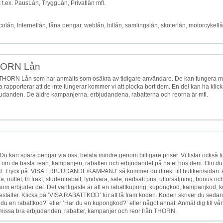
.ex. PausLån, TryggLån, Privatlån mfl.
ån, Internetlån, låna pengar, weblån, billån, samlingslån, skoterlån, motorcykellå
THORN Lån
 THORN Lån som har anmälts som osäkra av tidigare användare. De kan fungera 
ga rapporterar att de inte fungerar kommer vi att plocka bort dem. En del kan ha klick
erbjudanden. De äldre kampanjerna, erbjudandena, rabatterna och reorna är mfl.
 Du kan spara pengar via oss, betala mindre genom billigare priser. Vi listar också t
ips om de bästa rean, kampanjen, rabatten och erbjudandet på nätet hos dem. Om du 
d. Tryck på ’VISA ERBJUDANDE/KAMPANJ’ så kommer du direkt till butiken/sidan. 
outlet, fri frakt, studentrabatt, fyndvara, sale, nedsatt pris, utförsäljning, bonus oc
 som erbjuder det. Det vanligaste är att en rabattkupong, kupongkod, kampanjkod, k
ställer. Klicka på ’VISA RABATTKOD’ för att få fram koden. Koden skriver du sedan
 du en rabattkod?’ eller ’Har du en kupongkod?’ eller något annat. Anmäl dig till vår
te missa bra erbjudanden, rabatter, kampanjer och reor från THORN.