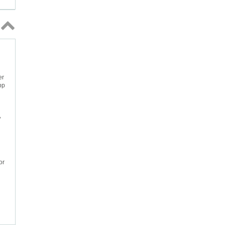
Topp
↑
er
pp
,
or