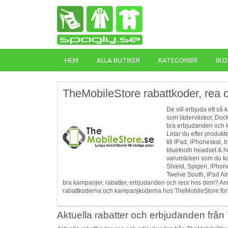
HEM
ALLA BUTIKER
KATEGORIER
BLO
TheMobileStore rabattkoder, rea o
De vill erbjuda ett så 
som läderväskor, Docks
bra erbjudanden och ka
Letar du efter produkt
till IPad, iPhoneskal, t
bluetooth headset & hör
varumärken som du ka
Shield, Spigen, iPhon
Twelve South, iPad Ai
bra kampanjer, rabatter, erbjudanden och reor hos dem? Anmäl
rabattkoderna och kampanjkoderna hos TheMobileStore för ju
Aktuella rabatter och erbjudanden från