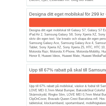
Designa ditt eget mobilskal för 299 kr + 
Designa ditt eget mobilskal till Galaxy S7, Galaxy S7
iPad Air 2, Samsung Galaxy S8, Sony Xperia XZ, Sony Xp
skriv din egen text. Var kreativ och skapa din egen pers
Samsung Galaxy Ace, Samsung Galaxy Ace 4, Samsung
Tablet, Sony Xperia XZ, Sony Xperia Z5, HTC, HTC 10
Motorola Razr, Motorola X-Phone, Motorola-Mobility, 
Honor 8, Huawei Ideos, Huawei Mate, Huawei MediaPad, 
Upp till 67% rabatt på skal till Sams
Upp till 67% rabatt på mobilskal, väskor & fodral till 
LOVE MEI 0,7mm Metal Bumper, BaksideSkal Colorful M
Skärmskydd, Ringke Slim, LOVE MEI 0,7mm Metal Bu
ClipOnCover, Bravado Queen Crest Barcelona mfl. Hos de
tabletskal, klockarmband, sportarmband, mobilhögtalare