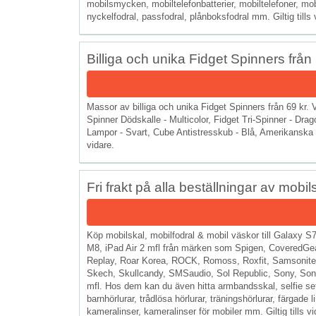
mobilsmycken, mobiltelefonbatterier, mobiltelefoner, mobi
nyckelfodral, passfodral, plånboksfodral mm. Giltig tills 
Billiga och unika Fidget Spinners från
Massor av billiga och unika Fidget Spinners från 69 kr. 
Spinner Dödskalle - Multicolor, Fidget Tri-Spinner - Dr
Lampor - Svart, Cube Antistresskub - Blå, Amerikanska Fla
vidare.
Fri frakt på alla beställningar av mobi
Köp mobilskal, mobilfodral & mobil väskor till Galaxy
M8, iPad Air 2 mfl från märken som Spigen, CoveredGe
Replay, Roar Korea, ROCK, Romoss, Roxfit, Samsonite
Skech, Skullcandy, SMSaudio, Sol Republic, Sony, So
mfl. Hos dem kan du även hitta armbandsskal, selfie set, s
barnhörlurar, trådlösa hörlurar, träningshörlurar, färgade
kameralinser, kameralinser för mobiler mm. Giltig tills vi