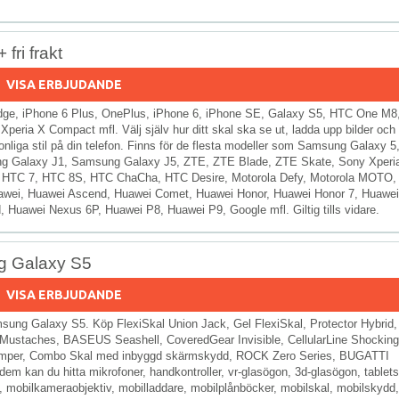
fri frakt
VISA ERBJUDANDE
 Edge, iPhone 6 Plus, OnePlus, iPhone 6, iPhone SE, Galaxy S5, HTC One M8
eria X Compact mfl. Välj själv hur ditt skal ska se ut, ladda upp bilder och
onliga stil på din telefon. Finns för de flesta modeller som Samsung Galaxy 5
 Galaxy J1, Samsung Galaxy J5, ZTE, ZTE Blade, ZTE Skate, Sony Xperi
, HTC 7, HTC 8S, HTC ChaCha, HTC Desire, Motorola Defy, Motorola MOTO,
Huawei, Huawei Ascend, Huawei Comet, Huawei Honor, Huawei Honor 7, Huawei
Huawei Nexus 6P, Huawei P8, Huawei P9, Google mfl. Giltig tills vidare.
ung Galaxy S5
VISA ERBJUDANDE
Samsung Galaxy S5. Köp FlexiSkal Union Jack, Gel FlexiSkal, Protector Hybrid,
ustaches, BASEUS Seashell, CoveredGear Invisible, CellularLine Shocking
mper, Combo Skal med inbyggd skärmskydd, ROCK Zero Series, BUGATTI
m kan du hitta mikrofoner, handkontroller, vr-glasögon, 3d-glasögon, tablets
, mobilkameraobjektiv, mobilladdare, mobilplånböcker, mobilskal, mobilskydd,