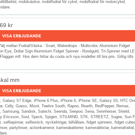
ltillbehör, mobilväskor, mobilfodral för cykel, mobilfodral för motorcykel,
vidare.
 69 kr
VISA ERBJUDANDE
Välj mellan Fodral/Väska - Svart, Waterdrops - Multicolor, Aluminium Fidget
agon Eye, Dollar Sign Aluminium Fidget Spinner - Roséguld, Tri-Spinner med L
ggan mfl. Hos dem hittar du coola och nya modeller till bra pris. Giltig tills
lskal mm
VISA ERBJUDANDE
 S7, Galaxy S7 Edge, iPhone 6 Plus, iPhone 6, iPhone SE, Galaxy S5, HTC On
ar, Celly, Guess, Muvit, Twelve South, Rapoo, Rearth, RedPepper, Remax,
, Samsung, Sandisk, Satechi, Seenda, Seepoo, Sena, Sennheiser, Shield,
ny Ericsson, Soul, Speck, Spigen, STILMIND, STK, STREETZ, Sugee, Sun F
elfiepinnar, selfiestick, nyckelringar, bilhållare, fidget spinners, fidget cube
 linser, partylinser, actionkameror, kamerabatterier, kamerablixtar, kamerafodral,
dare.