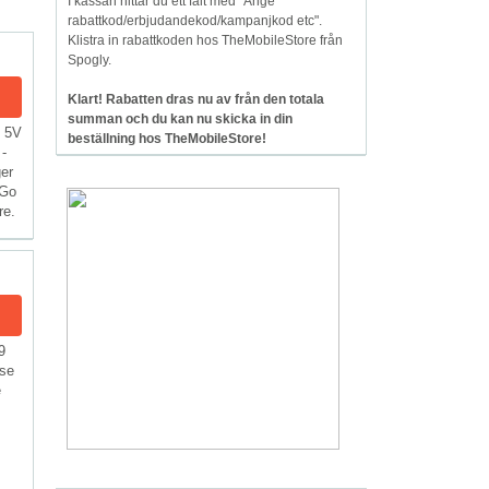
I kassan hittar du ett fält med "Ange
rabattkod/erbjudandekod/kampanjkod etc".
Klistra in rabattkoden hos TheMobileStore från
Spogly.
Klart! Rabatten dras nu av från den totala
summan och du kan nu skicka in din
B 5V
beställning hos TheMobileStore!
-
er
 Go
re.
9
ase
e