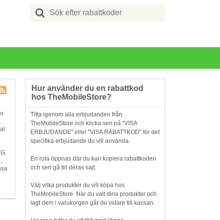
Search
for:
Hur använder du en rabattkod
hos TheMobileStore?
Butik
RSS
er
Titta igenom alla erbjudanden från
.
TheMobileStore och klicka sen på "VISA
al
ERBJUDANDE" eller "VISA RABATTKOD" för det
specifika erbjudande du vill använda.
LG,
En ruta öppnas där du kan kopiera rabattkoden
,
och sen gå till deras sajt.
ssa
Välj vilka produkter du vill köpa hos
TheMobileStore. När du valt dina produkter och
lagt dem i varukorgen går du vidare till kassan.