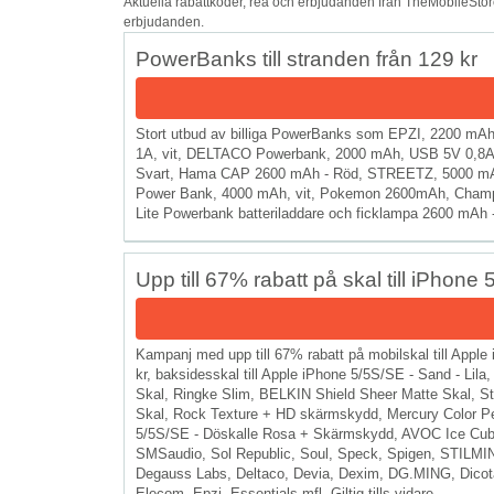
Aktuella rabattkoder, rea och erbjudanden från TheMobileStore
erbjudanden.
PowerBanks till stranden från 129 kr
Stort utbud av billiga PowerBanks som EPZI, 2200 m
1A, vit, DELTACO Powerbank, 2000 mAh, USB 5V 0,8A, v
Svart, Hama CAP 2600 mAh - Röd, STREETZ, 5000 mAh, 
Power Bank, 4000 mAh, vit, Pokemon 2600mAh, Champ
Lite Powerbank batteriladdare och ficklampa 2600 mAh - (
Upp till 67% rabatt på skal till iPhone
Kampanj med upp till 67% rabatt på mobilskal till App
kr, baksidesskal till Apple iPhone 5/5S/SE - Sand - Lil
Skal, Ringke Slim, BELKIN Shield Sheer Matte Skal, St
Skal, Rock Texture + HD skärmskydd, Mercury Color Pe
5/5S/SE - Döskalle Rosa + Skärmskydd, AVOC Ice Cube, 
SMSaudio, Sol Republic, Soul, Speck, Spigen, STILM
Degauss Labs, Deltaco, Devia, Dexim, DG.MING, Dico
Elecom, Epzi, Essentials mfl. Giltig tills vidare.