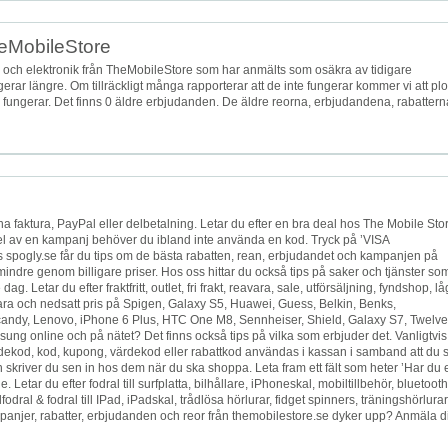
heMobileStore
och elektronik från TheMobileStore som har anmälts som osäkra av tidigare
erar längre. Om tillräckligt många rapporterar att de inte fungerar kommer vi att pl
de fungerar. Det finns 0 äldre erbjudanden. De äldre reorna, erbjudandena, rabattern
na faktura, PayPal eller delbetalning. Letar du efter en bra deal hos The Mobile Sto
del av en kampanj behöver du ibland inte använda en kod. Tryck på ’VISA
ogly.se får du tips om de bästa rabatten, rean, erbjudandet och kampanjen på
indre genom billigare priser. Hos oss hittar du också tips på saker och tjänster so
 Letar du efter fraktfritt, outlet, fri frakt, reavara, sale, utförsäljning, fyndshop, lå
ndvara och nedsatt pris på Spigen, Galaxy S5, Huawei, Guess, Belkin, Benks,
andy, Lenovo, iPhone 6 Plus, HTC One M8, Sennheiser, Shield, Galaxy S7, Twelve
ung online och på nätet? Det finns också tips på vilka som erbjuder det. Vanligtvis
ekod, kod, kupong, värdekod eller rabattkod användas i kassan i samband att du 
skriver du sen in hos dem när du ska shoppa. Leta fram ett fält som heter ’Har du 
Letar du efter fodral till surfplatta, bilhållare, iPhoneskal, mobiltillbehör, bluetooth
dral & fodral till IPad, iPadskal, trådlösa hörlurar, fidget spinners, träningshörlurar
mpanjer, rabatter, erbjudanden och reor från themobilestore.se dyker upp? Anmäla d