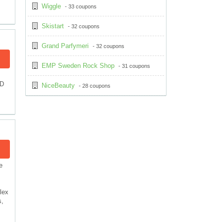
Wiggle
- 33 coupons
Skistart
- 32 coupons
Grand Parfymeri
- 32 coupons
EMP Sweden Rock Shop
- 31 coupons
ED
NiceBeauty
- 28 coupons
e
lex
s,