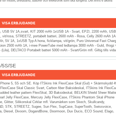
 för mobilt, bredband, datorer och elektronik som ska fungera. Det finns 6 aktiva
VISA ERBJUDANDE
Ah, USB 5V 1A,svart, KIT 2000 mAh 1xUSB 1A - Svart, EPZI, 2200 mAh, US
it/rosa, STREETZ, portabelt batteri, 2600 mAh - Rosa, Celly 2600 mAh 1A 
5V 1A, 1xUSB Typ A hona, ficklampa, vit/grön, Puro Universal Fast Charg
ion 2500 mAh 1A, i-mee PowerTube med ledlampa 3000 mAh - Guld, Ifrogz
Lila), DELTACO Portabelt batteri 5000 mAh - Svart/Grön mfl. Giltig tills vida
 5/5S/SE
VISA ERBJUDANDE
le iPhone 5, 5S och SE. Köp ITSkins Ink FlexiCase Skal (Gul) + Skärmskydd 4
a, FlexiCase Skal Classic Svart, Carbon fiber Baksideskal, ITSkins Ink FlexiC
udded leather pattern FlexiSkal, 3D Baksideskal, BELKIN Shield Sheer Matt
arl Jelly FlexiCase, Mercury Jelly FlexiCase, ITSkins Phantom Skal iPhone
Glitter, Silikonskal Cirklar mfl. Varumärken som Skech, Skullcandy,
IND, STK, STREETZ, Sugee, Sun Flex, SupCase, SuperTooth, Swissvoice,
ta, Diesel, Divoom, DogandBone, Doormoon, Dux Ducis, ECO Sound, Elago,