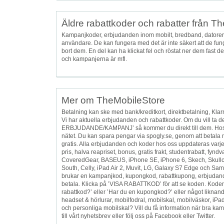
Äldre rabattkoder och rabatter från T
Kampanjkoder, erbjudanden inom mobilt, bredband, datorer 
användare. De kan fungera med det är inte säkert att de fung
bort dem. En del kan ha klickat fel och röstat ner dem fast 
och kampanjerna är mfl.
Mer om TheMobileStore
Betalning kan ske med bank/kreditkort, direktbetalning, Klar
Vi har aktuella erbjudanden och rabattkoder. Om du vill ta 
ERBJUDANDE/KAMPANJ’ så kommer du direkt till dem. Hos sp
nätet. Du kan spara pengar via spogly.se, genom att betala m
gratis. Alla erbjudanden och koder hos oss uppdateras varje dag.
pris, halva reapriset, bonus, gratis frakt, studentrabatt, fy
CoveredGear, BASEUS, iPhone SE, iPhone 6, Skech, Skullc
South, Celly, iPad Air 2, Muvit, LG, Galaxy S7 Edge och Sams
brukar en kampanjkod, kupongkod, rabattkupong, erbjudand
betala. Klicka på ’VISA RABATTKOD’ för att se koden. Koden 
rabattkod?’ eller ’Har du en kupongkod?’ eller något liknande. 
headset & hörlurar, mobilfodral, mobilskal, mobilväskor, iPadfo
och personliga mobilskal? Vill du få information när bra ka
till vårt nyhetsbrev eller följ oss på Facebook eller Twitter.