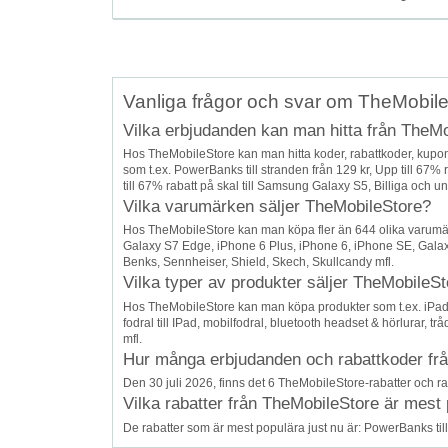
Vanliga frågor och svar om TheMobil
Vilka erbjudanden kan man hitta från TheM
Hos TheMobileStore kan man hitta koder, rabattkoder, kup
som t.ex. PowerBanks till stranden från 129 kr, Upp till 67% ra
till 67% rabatt på skal till Samsung Galaxy S5, Billiga och un
Vilka varumärken säljer TheMobileStore?
Hos TheMobileStore kan man köpa fler än 644 olika varumär
Galaxy S7 Edge, iPhone 6 Plus, iPhone 6, iPhone SE, Gala
Benks, Sennheiser, Shield, Skech, Skullcandy mfl.
Vilka typer av produkter säljer TheMobileS
Hos TheMobileStore kan man köpa produkter som t.ex. iPadskal
fodral till IPad, mobilfodral, bluetooth headset & hörlurar, trå
mfl.
Hur många erbjudanden och rabattkoder från
Den 30 juli 2026, finns det 6 TheMobileStore-rabatter och ra
Vilka rabatter från TheMobileStore är mest 
De rabatter som är mest populära just nu är: PowerBanks till 