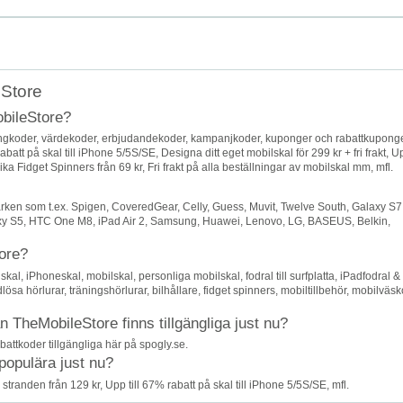
eStore
obileStore?
ongkoder, värdekoder, erbjudandekoder, kampanjkoder, kuponger och rabattkupong
batt på skal till iPhone 5/5S/SE, Designa ditt eget mobilskal för 299 kr + fri frakt, U
ika Fidget Spinners från 69 kr, Fri frakt på alla beställningar av mobilskal mm, mfl.
ken som t.ex. Spigen, CoveredGear, Celly, Guess, Muvit, Twelve South, Galaxy S7
xy S5, HTC One M8, iPad Air 2, Samsung, Huawei, Lenovo, LG, BASEUS, Belkin,
tore?
, iPhoneskal, mobilskal, personliga mobilskal, fodral till surfplatta, iPadfodral &
dlösa hörlurar, träningshörlurar, bilhållare, fidget spinners, mobiltillbehör, mobilväsk
 TheMobileStore finns tillgängliga just nu?
battkoder tillgängliga här på spogly.se.
populära just nu?
stranden från 129 kr, Upp till 67% rabatt på skal till iPhone 5/5S/SE, mfl.