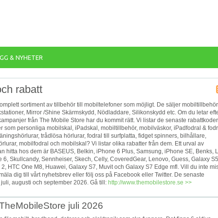
GG & NYHETER
ch rabatt
komplett sortiment av tillbehör till mobiltelefoner som möjligt. De säljer mobiltillbehör
tationer, Mirror /Shine Skärmskydd, Nödladdare, Silikonskydd etc. Om du letar eft
mpanjer från The Mobile Store har du kommit rätt. Vi listar de senaste rabattkoder
er som personliga mobilskal, iPadskal, mobiltillbehör, mobilväskor, iPadfodral & fodr
räningshörlurar, trådlösa hörlurar, fodral till surfplatta, fidget spinners, bilhållare,
lurar, mobilfodral och mobilskal? Vi listar olika rabatter från dem. Ett urval av
n hitta hos dem är BASEUS, Belkin, iPhone 6 Plus, Samsung, iPhone SE, Benks, 
e 6, Skullcandy, Sennheiser, Skech, Celly, CoveredGear, Lenovo, Guess, Galaxy S5
r 2, HTC One M8, Huawei, Galaxy S7, Muvit och Galaxy S7 Edge mfl. Vill du inte mi
a dig till vårt nyhetsbrev eller följ oss på Facebook eller Twitter. De senaste
li, augusti och september 2026. Gå till:
http://www.themobilestore.se >>
 TheMobileStore juli 2026