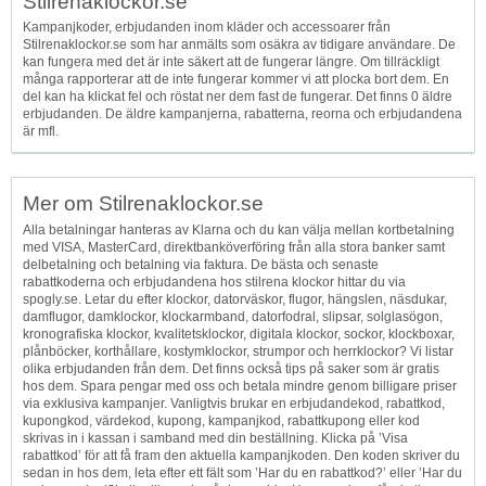
Stilrenaklockor.se
Kampanjkoder, erbjudanden inom kläder och accessoarer från
Stilrenaklockor.se som har anmälts som osäkra av tidigare användare. De
kan fungera med det är inte säkert att de fungerar längre. Om tillräckligt
många rapporterar att de inte fungerar kommer vi att plocka bort dem. En
del kan ha klickat fel och röstat ner dem fast de fungerar. Det finns 0 äldre
erbjudanden. De äldre kampanjerna, rabatterna, reorna och erbjudandena
är mfl.
Mer om Stilrenaklockor.se
Alla betalningar hanteras av Klarna och du kan välja mellan kortbetalning
med VISA, MasterCard, direktbanköverföring från alla stora banker samt
delbetalning och betalning via faktura. De bästa och senaste
rabattkoderna och erbjudandena hos stilrena klockor hittar du via
spogly.se. Letar du efter klockor, datorväskor, flugor, hängslen, näsdukar,
damflugor, damklockor, klockarmband, datorfodral, slipsar, solglasögon,
kronografiska klockor, kvalitetsklockor, digitala klockor, sockor, klockboxar,
plånböcker, korthållare, kostymklockor, strumpor och herrklockor? Vi listar
olika erbjudanden från dem. Det finns också tips på saker som är gratis
hos dem. Spara pengar med oss och betala mindre genom billigare priser
via exklusiva kampanjer. Vanligtvis brukar en erbjudandekod, rabattkod,
kupongkod, värdekod, kupong, kampanjkod, rabattkupong eller kod
skrivas in i kassan i samband med din beställning. Klicka på ’Visa
rabattkod’ för att få fram den aktuella kampanjkoden. Den koden skriver du
sedan in hos dem, leta efter ett fält som ’Har du en rabattkod?’ eller ’Har du