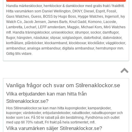
Handla märkesklockor, herrklockor & damklockor med gratis frakt / fraktfritt.
Hitta varumärken som Daniel Wellington, DKNY, Diesel, Esprit, Fossil,
Gaxs Watches, Guess, BOSS by Hugo Boss, Hygge Watches, Ingersoll, Ivy
Watch Co, Jacob Jensen, James Barts, Knut Gadd, Komono, Lacoste,
Lambretta, Lecharl, LEFF amsterdam, Maggio, Michael Kors, Miró Watches
mfl. Handla träningsklockor, unisexklockor, strumpor, sockor, damflugor,
flugor, hängslen, näsdukar, slipsar, solglasögon, datorfodral, datorväskor,
korthållare, plånböcker, klockarmband, klockboxar, klocklådor, väggklockor,
armbandsur, analoga armbandsur, digitala armbandsur, herrstrumpor mm.
Giltig tills vidare.
Topp
Vanliga frågor och svar om Stilrenaklockor.se
↑
Vilka erbjudanden kan man hitta från
Stilrenaklockor.se?
Hos Stilrenaklockor.se kan man hitta kupongkoder, kampanjkoder,
kuponger, värdekoder, erbjudandekoder, rabattkoder, rabattkuponger och
koder som t.ex. Få 50 kr rabatt på din beställning, Fyndhörna och outlet
med upp till 70% rabatt, Fri frakt på hela sortimentet, mfl.
Vilka varumärken säljer Stilrenaklockor.se?