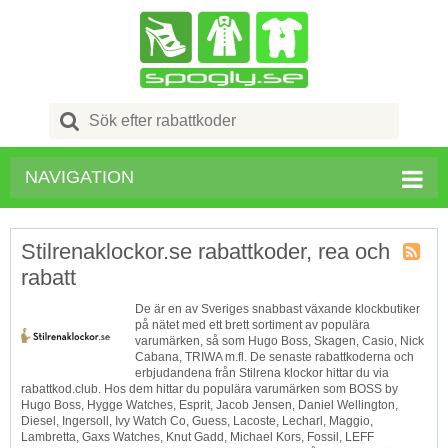
Search
for:
NAVIGATION
Stilrenaklockor.se rabattkoder, rea och
rabatt
Butik
RSS
De är en av Sveriges snabbast växande klockbutiker
på nätet med ett brett sortiment av populära
varumärken, så som Hugo Boss, Skagen, Casio, Nick
Cabana, TRIWA m.fl. De senaste rabattkoderna och
erbjudandena från Stilrena klockor hittar du via
rabattkod.club. Hos dem hittar du populära varumärken som ‎BOSS by
Hugo Boss, Hygge Watches, Esprit, Jacob Jensen, Daniel Wellington,
Diesel, Ingersoll, Ivy Watch Co, Guess, Lacoste, Lecharl, Maggio,
Lambretta, Gaxs Watches, Knut Gadd, Michael Kors, Fossil, LEFF