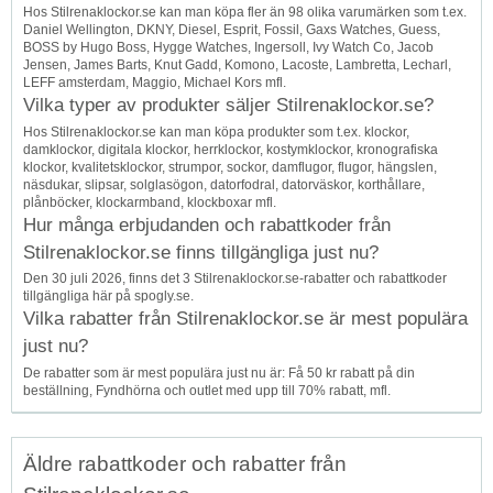
Hos Stilrenaklockor.se kan man köpa fler än 98 olika varumärken som t.ex.
Daniel Wellington, DKNY, Diesel, Esprit, Fossil, Gaxs Watches, Guess,
BOSS by Hugo Boss, Hygge Watches, Ingersoll, Ivy Watch Co, Jacob
Jensen, James Barts, Knut Gadd, Komono, Lacoste, Lambretta, Lecharl,
LEFF amsterdam, Maggio, Michael Kors mfl.
Vilka typer av produkter säljer Stilrenaklockor.se?
Hos Stilrenaklockor.se kan man köpa produkter som t.ex. klockor,
damklockor, digitala klockor, herrklockor, kostymklockor, kronografiska
klockor, kvalitetsklockor, strumpor, sockor, damflugor, flugor, hängslen,
näsdukar, slipsar, solglasögon, datorfodral, datorväskor, korthållare,
plånböcker, klockarmband, klockboxar mfl.
Hur många erbjudanden och rabattkoder från
Stilrenaklockor.se finns tillgängliga just nu?
Den 30 juli 2026, finns det 3 Stilrenaklockor.se-rabatter och rabattkoder
tillgängliga här på spogly.se.
Vilka rabatter från Stilrenaklockor.se är mest populära
just nu?
De rabatter som är mest populära just nu är: Få 50 kr rabatt på din
beställning, Fyndhörna och outlet med upp till 70% rabatt, mfl.
Äldre rabattkoder och rabatter från