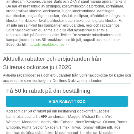
amsterdam, Komono, James Barts och DKNY, samt många andra märken!
De har ett brett utbud av strumpor, kostymklockor, datorfodral, korthållare,
kronografiska klockor, klockboxar, flugor, klockarmband, damflugor,
damklockor, solglasögon, sockor, näsdukar, slipsar, plånböcker, hängslen,
klockor, herrklockor, kvalitetsklockor, datorväskor och digitala klockor. För
att inte missa riktigt bra kampanjer, erbjudanden, reor och rabatter hos
Stilrenaklockor kan du anmäla dig till vårt nyhetsbrev eller följa
rabattkod.club på Facebook eller Twitter. De senaste rabattkoderna och
kampanjkoderna hos Stilrenaklockor.se för juli, augusti och september
2026. Gå till:
http://stilrenaklockor.se >>
Aktuella rabatter och erbjudanden från
Stilrenaklockor.se juli 2026
Aktuella rabattkoder, rea och erbjudanden från Stilrenaklockor.se för kläder och
accessoarer som ska fungera. Det finns 3 aktiva erbjudanden.
Få 50 kr rabatt på din beställning
VISA RABATTKOD
Kod som ger 50 kr rabatt på din beställning klockor från Lacoste,
Lambretta, Lecharl, LEFF amsterdam, Maggio, Michael Kors, Miró
Watches, Mondaine, Morris, Nick Cabana, NorthTwentytwo, Otumm, Panos
Emporio, Puma, Sector, Skagen, Timex, Triwa, Tommy Hilfiger mfl. Hos
dem kan du köpa plånböcker, klockarmband, klockboxar, klocklådor,