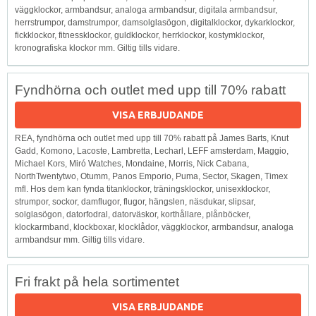
väggklockor, armbandsur, analoga armbandsur, digitala armbandsur,
herrstrumpor, damstrumpor, damsolglasögon, digitalklockor, dykarklockor,
fickklockor, fitnessklockor, guldklockor, herrklockor, kostymklockor,
kronografiska klockor mm. Giltig tills vidare.
Fyndhörna och outlet med upp till 70% rabatt
VISA ERBJUDANDE
REA, fyndhörna och outlet med upp till 70% rabatt på James Barts, Knut
Gadd, Komono, Lacoste, Lambretta, Lecharl, LEFF amsterdam, Maggio,
Michael Kors, Miró Watches, Mondaine, Morris, Nick Cabana,
NorthTwentytwo, Otumm, Panos Emporio, Puma, Sector, Skagen, Timex
mfl. Hos dem kan fynda titanklockor, träningsklockor, unisexklockor,
strumpor, sockor, damflugor, flugor, hängslen, näsdukar, slipsar,
solglasögon, datorfodral, datorväskor, korthållare, plånböcker,
klockarmband, klockboxar, klocklådor, väggklockor, armbandsur, analoga
armbandsur mm. Giltig tills vidare.
Fri frakt på hela sortimentet
VISA ERBJUDANDE