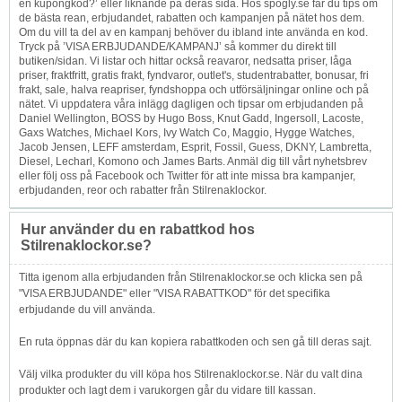
en kupongkod?’ eller liknande på deras sida. Hos spogly.se får du tips om
de bästa rean, erbjudandet, rabatten och kampanjen på nätet hos dem.
Om du vill ta del av en kampanj behöver du ibland inte använda en kod.
Tryck på ’VISA ERBJUDANDE/KAMPANJ’ så kommer du direkt till
butiken/sidan. Vi listar och hittar också reavaror, nedsatta priser, låga
priser, fraktfritt, gratis frakt, fyndvaror, outlet's, studentrabatter, bonusar, fri
frakt, sale, halva reapriser, fyndshoppa och utförsäljningar online och på
nätet. Vi uppdatera våra inlägg dagligen och tipsar om erbjudanden på
Daniel Wellington, BOSS by Hugo Boss, Knut Gadd, Ingersoll, Lacoste,
Gaxs Watches, Michael Kors, Ivy Watch Co, Maggio, Hygge Watches,
Jacob Jensen, LEFF amsterdam, Esprit, Fossil, Guess, DKNY, Lambretta,
Diesel, Lecharl, Komono och James Barts. Anmäl dig till vårt nyhetsbrev
eller följ oss på Facebook och Twitter för att inte missa bra kampanjer,
erbjudanden, reor och rabatter från Stilrenaklockor.
Hur använder du en rabattkod hos
Stilrenaklockor.se?
Titta igenom alla erbjudanden från Stilrenaklockor.se och klicka sen på
"VISA ERBJUDANDE" eller "VISA RABATTKOD" för det specifika
erbjudande du vill använda.
En ruta öppnas där du kan kopiera rabattkoden och sen gå till deras sajt.
Välj vilka produkter du vill köpa hos Stilrenaklockor.se. När du valt dina
produkter och lagt dem i varukorgen går du vidare till kassan.