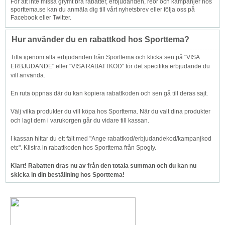
För att inte missa grymt bra rabatter, erbjudanden, reor och kampanjer hos
sporttema.se kan du anmäla dig till vårt nyhetsbrev eller följa oss på
Facebook eller Twitter.
Hur använder du en rabattkod hos Sporttema?
Titta igenom alla erbjudanden från Sporttema och klicka sen på "VISA
ERBJUDANDE" eller "VISA RABATTKOD" för det specifika erbjudande du
vill använda.
En ruta öppnas där du kan kopiera rabattkoden och sen gå till deras sajt.
Välj vilka produkter du vill köpa hos Sporttema. När du valt dina produkter
och lagt dem i varukorgen går du vidare till kassan.
I kassan hittar du ett fält med "Ange rabattkod/erbjudandekod/kampanjkod
etc". Klistra in rabattkoden hos Sporttema från Spogly.
Klart! Rabatten dras nu av från den totala summan och du kan nu
skicka in din beställning hos Sporttema!