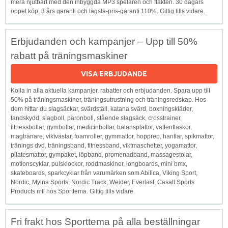
mera njutbart med den inbyggda MP3 spelaren och fläkten. 30 dagars
öppet köp, 3 års garanti och lägsta-pris-garanti 110%. Giltig tills vidare.
Erbjudanden och kampanjer – Upp till 50%
rabatt på träningsmaskiner
VISA ERBJUDANDE
Kolla in alla aktuella kampanjer, rabatter och erbjudanden. Spara upp till
50% på träningsmaskiner, träningsutrustning och träningsredskap. Hos
dem hittar du slagsäckar, svärdställ, katana svärd, boxningskläder,
tandskydd, slagboll, päronboll, stående slagsäck, crosstrainer,
fitnessbollar, gymbollar, medicinbollar, balansplattor, vattenflaskor,
magtränare, viktvästar, foamroller, gymmattor, hopprep, hantlar, spikmattor,
tränings dvd, träningsband, fitnessband, viktmaschetter, yogamattor,
pilatesmattor, gympaket, löpband, promenadband, massagestolar,
motionscyklar, pulsklockor, roddmaskiner, longboards, mini bmx,
skateboards, sparkcyklar från varumärken som Abilica, Viking Sport,
Nordic, Mylna Sports, Nordic Track, Weider, Everlast, Casall Sports
Products mfl hos Sporttema. Giltig tills vidare.
Fri frakt hos Sporttema på alla beställningar