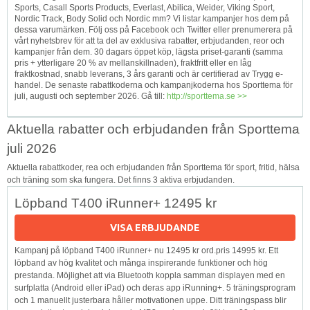
Sports, Casall Sports Products, Everlast, Abilica, Weider, Viking Sport,
Nordic Track, Body Solid och Nordic mm? Vi listar kampanjer hos dem på
dessa varumärken. Följ oss på Facebook och Twitter eller prenumerera på
vårt nyhetsbrev för att ta del av exklusiva rabatter, erbjudanden, reor och
kampanjer från dem. 30 dagars öppet köp, lägsta priset-garanti (samma
pris + ytterligare 20 % av mellanskillnaden), fraktfritt eller en låg
fraktkostnad, snabb leverans, 3 års garanti och är certifierad av Trygg e-
handel. De senaste rabattkoderna och kampanjkoderna hos Sporttema för
juli, augusti och september 2026. Gå till:
http://sporttema.se >>
Aktuella rabatter och erbjudanden från Sporttema
juli 2026
Aktuella rabattkoder, rea och erbjudanden från Sporttema för sport, fritid, hälsa
och träning som ska fungera. Det finns 3 aktiva erbjudanden.
Löpband T400 iRunner+ 12495 kr
VISA ERBJUDANDE
Kampanj på löpband T400 iRunner+ nu 12495 kr ord.pris 14995 kr. Ett
löpband av hög kvalitet och många inspirerande funktioner och hög
prestanda. Möjlighet att via Bluetooth koppla samman displayen med en
surfplatta (Android eller iPad) och deras app iRunning+. 5 träningsprogram
och 1 manuellt justerbara håller motivationen uppe. Ditt träningspass blir