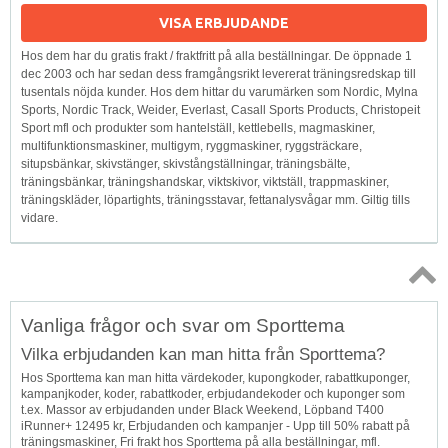
VISA ERBJUDANDE
Hos dem har du gratis frakt / fraktfritt på alla beställningar. De öppnade 1
dec 2003 och har sedan dess framgångsrikt levererat träningsredskap till
tusentals nöjda kunder. Hos dem hittar du varumärken som Nordic, Mylna
Sports, Nordic Track, Weider, Everlast, Casall Sports Products, Christopeit
Sport mfl och produkter som hantelställ, kettlebells, magmaskiner,
multifunktionsmaskiner, multigym, ryggmaskiner, ryggsträckare,
situpsbänkar, skivstänger, skivstångställningar, träningsbälte,
träningsbänkar, träningshandskar, viktskivor, viktställ, trappmaskiner,
träningskläder, löpartights, träningsstavar, fettanalysvågar mm. Giltig tills
vidare.
Topp
Vanliga frågor och svar om Sporttema
↑
Vilka erbjudanden kan man hitta från Sporttema?
Hos Sporttema kan man hitta värdekoder, kupongkoder, rabattkuponger,
kampanjkoder, koder, rabattkoder, erbjudandekoder och kuponger som
t.ex. Massor av erbjudanden under Black Weekend, Löpband T400
iRunner+ 12495 kr, Erbjudanden och kampanjer - Upp till 50% rabatt på
träningsmaskiner, Fri frakt hos Sporttema på alla beställningar, mfl.