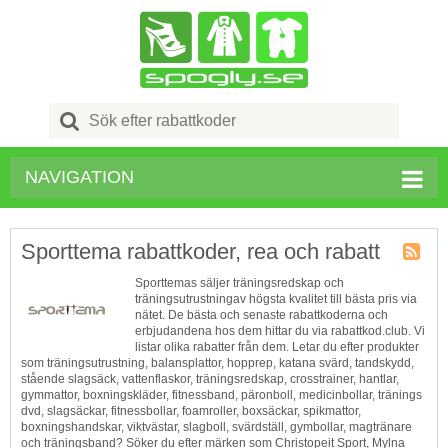
Search
for:
NAVIGATION
Sporttema rabattkoder, rea och rabatt
Butik
Sporttemas säljer träningsredskap och
RSS
träningsutrustningav högsta kvalitet till bästa pris via
nätet. De bästa och senaste rabattkoderna och
erbjudandena hos dem hittar du via rabattkod.club. Vi
listar olika rabatter från dem. Letar du efter produkter
som träningsutrustning, balansplattor, hopprep, katana svärd, tandskydd,
stående slagsäck, vattenflaskor, träningsredskap, crosstrainer, hantlar,
gymmattor, boxningskläder, fitnessband, päronboll, medicinbollar, tränings
dvd, slagsäckar, fitnessbollar, foamroller, boxsäckar, spikmattor,
boxningshandskar, viktvästar, slagboll, svärdställ, gymbollar, magtränare
och träningsband? Söker du efter märken som Christopeit Sport, Mylna