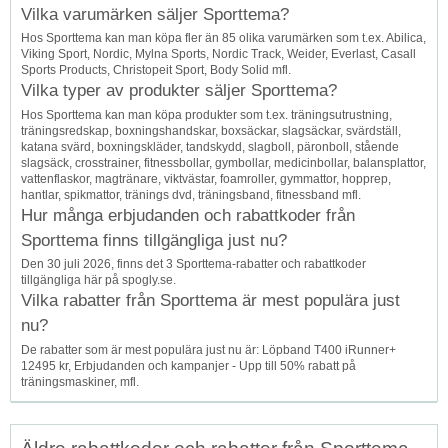
Vilka varumärken säljer Sporttema?
Hos Sporttema kan man köpa fler än 85 olika varumärken som t.ex. Abilica,
Viking Sport, Nordic, Mylna Sports, Nordic Track, Weider, Everlast, Casall
Sports Products, Christopeit Sport, Body Solid mfl.
Vilka typer av produkter säljer Sporttema?
Hos Sporttema kan man köpa produkter som t.ex. träningsutrustning,
träningsredskap, boxningshandskar, boxsäckar, slagsäckar, svärdställ,
katana svärd, boxningskläder, tandskydd, slagboll, päronboll, stående
slagsäck, crosstrainer, fitnessbollar, gymbollar, medicinbollar, balansplattor,
vattenflaskor, magtränare, viktvästar, foamroller, gymmattor, hopprep,
hantlar, spikmattor, tränings dvd, träningsband, fitnessband mfl.
Hur många erbjudanden och rabattkoder från
Sporttema finns tillgängliga just nu?
Den 30 juli 2026, finns det 3 Sporttema-rabatter och rabattkoder
tillgängliga här på spogly.se.
Vilka rabatter från Sporttema är mest populära just
nu?
De rabatter som är mest populära just nu är: Löpband T400 iRunner+
12495 kr, Erbjudanden och kampanjer - Upp till 50% rabatt på
träningsmaskiner, mfl.