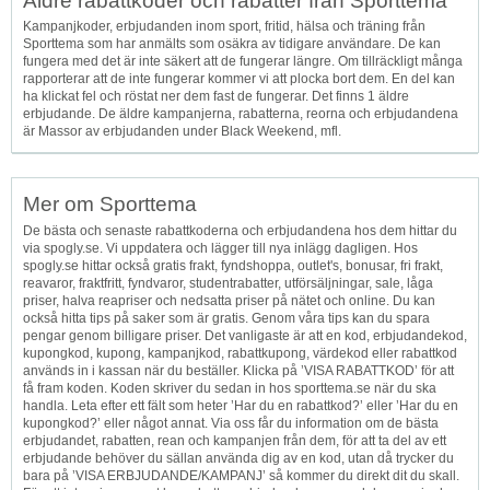
Äldre rabattkoder och rabatter från Sporttema
Kampanjkoder, erbjudanden inom sport, fritid, hälsa och träning från
Sporttema som har anmälts som osäkra av tidigare användare. De kan
fungera med det är inte säkert att de fungerar längre. Om tillräckligt många
rapporterar att de inte fungerar kommer vi att plocka bort dem. En del kan
ha klickat fel och röstat ner dem fast de fungerar. Det finns 1 äldre
erbjudande. De äldre kampanjerna, rabatterna, reorna och erbjudandena
är Massor av erbjudanden under Black Weekend, mfl.
Mer om Sporttema
De bästa och senaste rabattkoderna och erbjudandena hos dem hittar du
via spogly.se. Vi uppdatera och lägger till nya inlägg dagligen. Hos
spogly.se hittar också gratis frakt, fyndshoppa, outlet's, bonusar, fri frakt,
reavaror, fraktfritt, fyndvaror, studentrabatter, utförsäljningar, sale, låga
priser, halva reapriser och nedsatta priser på nätet och online. Du kan
också hitta tips på saker som är gratis. Genom våra tips kan du spara
pengar genom billigare priser. Det vanligaste är att en kod, erbjudandekod,
kupongkod, kupong, kampanjkod, rabattkupong, värdekod eller rabattkod
används in i kassan när du beställer. Klicka på ’VISA RABATTKOD’ för att
få fram koden. Koden skriver du sedan in hos sporttema.se när du ska
handla. Leta efter ett fält som heter ’Har du en rabattkod?’ eller ’Har du en
kupongkod?’ eller något annat. Via oss får du information om de bästa
erbjudandet, rabatten, rean och kampanjen från dem, för att ta del av ett
erbjudande behöver du sällan använda dig av en kod, utan då trycker du
bara på ’VISA ERBJUDANDE/KAMPANJ’ så kommer du direkt dit du skall.