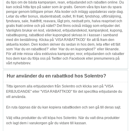
du tips om de bästa kampanjen, rean, erbjudandet och rabatten online. Du
kan också hitta tips på saker som är gratis. Genom våra tips kan du spara
pengar genom billigare priser. Alla koder och inlägg uppdateras varje dag.
Letar du efter bonus, studentrabatt, outlet, fri frakt, fyndshop, utförsäljning,
fyndvara, sale, fraktfritt, reavara, lågt pris, nedsatt pris, halva reapriset och
gratis frakt online och på nätet? Det finns också inlägg som erbjuder det.
Vanligtvis brukar en kod, värdekod, erbjudandekod, kampanjkod, kupong,
rabattkupong, rabattkod eller kupongkod skrivas in i kassan i samband
med din beställning. Klicka på ’VISA RABATTKOD’ för att få fram den
aktuella koden. Den koden skriver du sedan in hos dem, leta efter ett fält
som ’Har du en rabattkod?’ eller ’Har du en kupongkod?’ eller liknande.
För att inte missa våra exklusiva kampanjer, reor, erbjudanden och rabatter
hos dem kan du följa oss på Twitter och Facebook eller prenumerera på
vårt nyhetsbrev.
Hur använder du en rabattkod hos Solentro?
Titta igenom alla erbjudanden från Solentro och klicka sen på "VISA
ERBJUDANDE" eller "VISA RABATTKOD" för det specifika erbjudande du
vill använda.
En ruta öppnas där du kan kopiera rabattkoden och sen gå till deras sajt.
Välj vilka produkter du vill köpa hos Solentro. När du valt dina produkter
och lagt dem i varukorgen går du vidare till kassan.