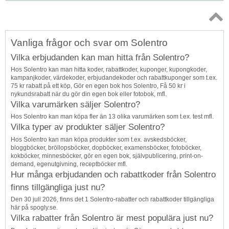
Topp
Vanliga frågor och svar om Solentro
↑
Vilka erbjudanden kan man hitta från Solentro?
Hos Solentro kan man hitta koder, rabattkoder, kuponger, kupongkoder,
kampanjkoder, värdekoder, erbjudandekoder och rabattkuponger som t.ex.
75 kr rabatt på ett köp, Gör en egen bok hos Solentro, Få 50 kr i
nykundsrabatt när du gör din egen bok eller fotobok, mfl.
Vilka varumärken säljer Solentro?
Hos Solentro kan man köpa fler än 13 olika varumärken som t.ex. test mfl.
Vilka typer av produkter säljer Solentro?
Hos Solentro kan man köpa produkter som t.ex. avskedsböcker,
bloggböcker, bröllopsböcker, dopböcker, examensböcker, fotoböcker,
kokböcker, minnesböcker, gör en egen bok, självpublicering, print-on-
demand, egenutgivning, receptböcker mfl.
Hur många erbjudanden och rabattkoder från Solentro
finns tillgängliga just nu?
Den 30 juli 2026, finns det 1 Solentro-rabatter och rabattkoder tillgängliga
här på spogly.se.
Vilka rabatter från Solentro är mest populära just nu?