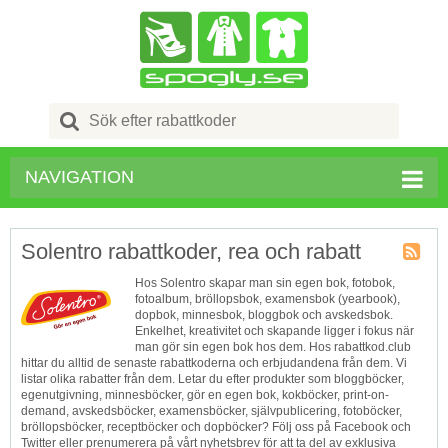
Search
for:
NAVIGATION
Solentro rabattkoder, rea och rabatt
Butik
Hos Solentro skapar man sin egen bok, fotobok,
RSS
fotoalbum, bröllopsbok, examensbok (yearbook),
dopbok, minnesbok, bloggbok och avskedsbok.
Enkelhet, kreativitet och skapande ligger i fokus när
man gör sin egen bok hos dem. Hos rabattkod.club
hittar du alltid de senaste rabattkoderna och erbjudandena från dem. Vi
listar olika rabatter från dem. Letar du efter produkter som bloggböcker,
egenutgivning, minnesböcker, gör en egen bok, kokböcker, print-on-
demand, avskedsböcker, examensböcker, självpublicering, fotoböcker,
bröllopsböcker, receptböcker och dopböcker? Följ oss på Facebook och
Twitter eller prenumerera på vårt nyhetsbrev för att ta del av exklusiva