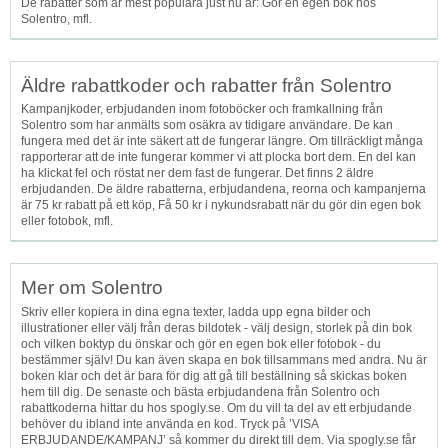
De rabatter som är mest populära just nu är: Gör en egen bok hos
Solentro, mfl.
Äldre rabattkoder och rabatter från Solentro
Kampanjkoder, erbjudanden inom fotoböcker och framkallning från
Solentro som har anmälts som osäkra av tidigare användare. De kan
fungera med det är inte säkert att de fungerar längre. Om tillräckligt många
rapporterar att de inte fungerar kommer vi att plocka bort dem. En del kan
ha klickat fel och röstat ner dem fast de fungerar. Det finns 2 äldre
erbjudanden. De äldre rabatterna, erbjudandena, reorna och kampanjerna
är 75 kr rabatt på ett köp, Få 50 kr i nykundsrabatt när du gör din egen bok
eller fotobok, mfl.
Mer om Solentro
Skriv eller kopiera in dina egna texter, ladda upp egna bilder och
illustrationer eller välj från deras bildotek - välj design, storlek på din bok
och vilken boktyp du önskar och gör en egen bok eller fotobok - du
bestämmer själv! Du kan även skapa en bok tillsammans med andra. Nu är
boken klar och det är bara för dig att gå till beställning så skickas boken
hem till dig. De senaste och bästa erbjudandena från Solentro och
rabattkoderna hittar du hos spogly.se. Om du vill ta del av ett erbjudande
behöver du ibland inte använda en kod. Tryck på ’VISA
ERBJUDANDE/KAMPANJ’ så kommer du direkt till dem. Via spogly.se får