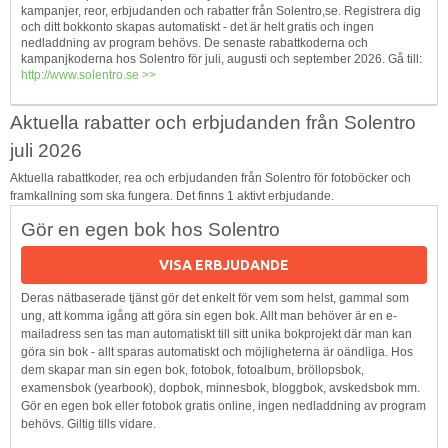
kampanjer, reor, erbjudanden och rabatter från Solentro,se. Registrera dig
och ditt bokkonto skapas automatiskt - det är helt gratis och ingen
nedladdning av program behövs. De senaste rabattkoderna och
kampanjkoderna hos Solentro för juli, augusti och september 2026. Gå till:
http://www.solentro.se >>
Aktuella rabatter och erbjudanden från Solentro
juli 2026
Aktuella rabattkoder, rea och erbjudanden från Solentro för fotoböcker och
framkallning som ska fungera. Det finns 1 aktivt erbjudande.
Gör en egen bok hos Solentro
VISA ERBJUDANDE
Deras nätbaserade tjänst gör det enkelt för vem som helst, gammal som
ung, att komma igång att göra sin egen bok. Allt man behöver är en e-
mailadress sen tas man automatiskt till sitt unika bokprojekt där man kan
göra sin bok - allt sparas automatiskt och möjligheterna är oändliga. Hos
dem skapar man sin egen bok, fotobok, fotoalbum, bröllopsbok,
examensbok (yearbook), dopbok, minnesbok, bloggbok, avskedsbok mm.
Gör en egen bok eller fotobok gratis online, ingen nedladdning av program
behövs. Giltig tills vidare.