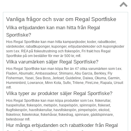
Topp
Vanliga frågor och svar om Regal Sportfiske
↑
Vilka erbjudanden kan man hitta från Regal
Sportfiske?
Hos Regal Sportfiske kan man hitta kampanjkoder, koder, rabattkoder,
värdekoder, rabattkuponger, kuponger, erbjudandekoder och kupongkoder
som t.ex. REA på fiskeutrustning och fiskespön, Fri frakt hos Regal
Sportfiske på om beställer för mer är 500 kr, mfl.
Vilka varumärken säljer Regal Sportfiske?
Hos Regal Sportfiske kan man köpa fler än 47 olika varumärken som t.ex.
Fladen, Abumatic, Ambassadeur, Shimano, Abu Garcia, Berkley, Fly
Fisherman, Yasei, Sea Boss, Jerkset, Guideline, Daiwa, Okuma, Garmin,
Humminbird, Lowrance, Minn Kota, Sufix, Trilene, FireLine, Rapala, Ursuit
mfl.
Vilka typer av produkter säljer Regal Sportfiske?
Hos Regal Sportfiske kan man köpa produkter som t.ex. fiskerullar,
haspelrullar, fiskespön, metspön, haspelspön, spinnspön, fiskeset,
flugfiskespön, havsfiskerullar, havsfiskespön, pimpelspön, ekolod,
fiskelinor, fiskekrokar, fiskehåvar, fiskedrag, spinnare, gäddspinnare,
betesboxar mfl.
Hur många erbjudanden och rabattkoder från Regal