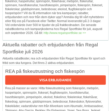
fiskelinor, haspelrullar, spinnspön, fiskehåvar, metspön, fiskerullar,
spinnare, havsfiskerullar, havsfiskespön, pimpelspön, fiskespön, fiskeset,
fiskekrokar, gäddspinnare, betesboxar, ekolod, flugfiskespön och
haspelspön? Vill du få information när bra kampanjer, rabatter,
erbjudanden och reor från dem dyker upp? Anmäla dig till vårt nyhetsbrev
eller följ oss på Facebook eller Twitter. Normal leveranstid på 2-3 dagar.
Vid ordervärde över 500 kr bjuder de på fraktkostnaden. De senaste
rabattkoderna och kampanjkoderna hos Regal Sportfiske för juli, augusti
och september 2026. Gå till:
http://www.regalsportfiske.se >>
Aktuella rabatter och erbjudanden från Regal
Sportfiske juli 2026
Aktuella rabattkoder, rea och erbjudanden från Regal Sportfiske för sport och
fritid som ska fungera. Det finns 2 aktiva erbjudanden.
REA på fiskeutrustning och fiskespön
VISA ERBJUDANDE
Rea på massor av varor. Hitta fiskeutrustning som fiskespön, metspön,
haspelspön, spinnspön, fiskeset, flugfiskespön, havsfiskerullar,
havsfiskespön, pimpelspön, ekolod, fiskelinor, fiskekrokar, fiskehåvar,
fiskedrag, spinnare, gäddspinnare, betesboxar, fiskeväskor, flytoveraller,
fiskekläder, vadarstövlar mm från tillverkare som Abumatic, Ambassadeur,
Shimano, Abu Garcia, Berkley, Fly Fisherman, Yasei, Sea Boss, Jerkset,