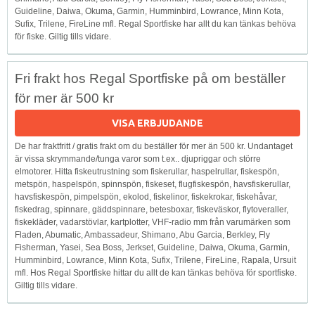
Guideline, Daiwa, Okuma, Garmin, Humminbird, Lowrance, Minn Kota,
Sufix, Trilene, FireLine mfl. Regal Sportfiske har allt du kan tänkas behöva
för fiske. Giltig tills vidare.
Fri frakt hos Regal Sportfiske på om beställer
för mer är 500 kr
VISA ERBJUDANDE
De har fraktfritt / gratis frakt om du beställer för mer än 500 kr. Undantaget
är vissa skrymmande/tunga varor som t.ex.. djupriggar och större
elmotorer. Hitta fiskeutrustning som fiskerullar, haspelrullar, fiskespön,
metspön, haspelspön, spinnspön, fiskeset, flugfiskespön, havsfiskerullar,
havsfiskespön, pimpelspön, ekolod, fiskelinor, fiskekrokar, fiskehåvar,
fiskedrag, spinnare, gäddspinnare, betesboxar, fiskeväskor, flytoveraller,
fiskekläder, vadarstövlar, kartplotter, VHF-radio mm från varumärken som
Fladen, Abumatic, Ambassadeur, Shimano, Abu Garcia, Berkley, Fly
Fisherman, Yasei, Sea Boss, Jerkset, Guideline, Daiwa, Okuma, Garmin,
Humminbird, Lowrance, Minn Kota, Sufix, Trilene, FireLine, Rapala, Ursuit
mfl. Hos Regal Sportfiske hittar du allt de kan tänkas behöva för sportfiske.
Giltig tills vidare.