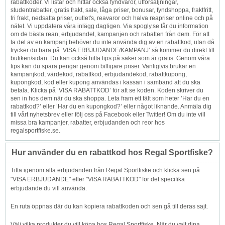
rabattkoder. Vi listar och hittar också fyndvaror, utförsäljningar,
studentrabatter, gratis frakt, sale, låga priser, bonusar, fyndshoppa, fraktfritt,
fri frakt, nedsatta priser, outlet's, reavaror och halva reapriser online och på
nätet. Vi uppdatera våra inlägg dagligen. Via spogly.se får du information
om de bästa rean, erbjudandet, kampanjen och rabatten från dem. För att
ta del av en kampanj behöver du inte använda dig av en rabattkod, utan då
trycker du bara på ’VISA ERBJUDANDE/KAMPANJ’ så kommer du direkt till
butiken/sidan. Du kan också hitta tips på saker som är gratis. Genom våra
tips kan du spara pengar genom billigare priser. Vanligtvis brukar en
kampanjkod, värdekod, rabattkod, erbjudandekod, rabattkupong,
kupongkod, kod eller kupong användas i kassan i samband att du ska
betala. Klicka på ’VISA RABATTKOD’ för att se koden. Koden skriver du
sen in hos dem när du ska shoppa. Leta fram ett fält som heter ’Har du en
rabattkod?’ eller ’Har du en kupongkod?’ eller något liknande. Anmäla dig
till vårt nyhetsbrev eller följ oss på Facebook eller Twitter! Om du inte vill
missa bra kampanjer, rabatter, erbjudanden och reor hos
regalsportfiske.se.
Hur använder du en rabattkod hos Regal Sportfiske?
Titta igenom alla erbjudanden från Regal Sportfiske och klicka sen på
"VISA ERBJUDANDE" eller "VISA RABATTKOD" för det specifika
erbjudande du vill använda.
En ruta öppnas där du kan kopiera rabattkoden och sen gå till deras sajt.
Välj vilka produkter du vill köpa hos Regal Sportfiske. När du valt dina