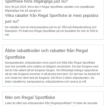
Sportfiske finns tillgängliga just nu?
Den 30 juli 2026, finns det 2 Regal Sportfiske-rabatter och rabattkoder
tillgängliga här på spogly.se.
Vilka rabatter från Regal Sportfiske är mest populära
just nu?
De rabatter som är mest populära just nu är: REA på fiskeutrustning och
fiskespön, Fri frakt hos Regal Sportfiske på om beställer för mer är 500 kr,
mfl.
Äldre rabattkoder och rabatter från Regal
Sportfiske
Kampanjkoder, erbjudanden inom sport och fritid från Regal Sportfiske
som har anmälts som osäkra av tidigare användare. De kan fungera med
det är inte säkert att de fungerar längre. Om tillräckligt många rapporterar
att de inte fungerar kommer vi att plocka bort dem. En del kan ha klickat fel
och röstat ner dem fast de fungerar. Det finns 0 äldre erbjudanden. De
äldre rabatterna, kampanjerna, erbjudandena och reorna är mfl.
Mer om Regal Sportfiske
Letar du efter bra erbjudanden från Regalsportfiske? Vi listar de senaste