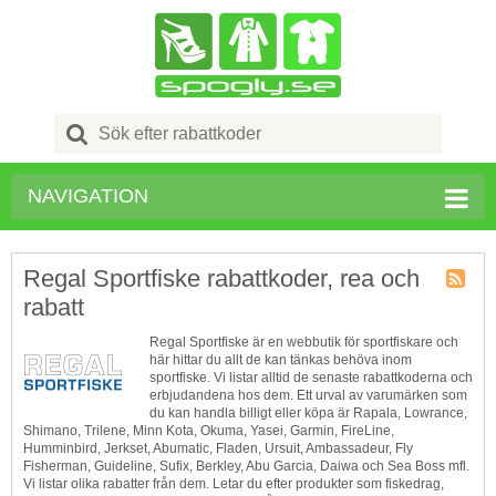
Search
for:
NAVIGATION
Regal Sportfiske rabattkoder, rea och
rabatt
Butik
RSS
Regal Sportfiske är en webbutik för sportfiskare och
här hittar du allt de kan tänkas behöva inom
sportfiske. Vi listar alltid de senaste rabattkoderna och
erbjudandena hos dem. Ett urval av varumärken som
du kan handla billigt eller köpa är Rapala, Lowrance,
Shimano, Trilene, Minn Kota, Okuma, Yasei, Garmin, FireLine,
Humminbird, Jerkset, Abumatic, Fladen, Ursuit, Ambassadeur, Fly
Fisherman, Guideline, Sufix, Berkley, Abu Garcia, Daiwa och Sea Boss mfl.
Vi listar olika rabatter från dem. Letar du efter produkter som fiskedrag,