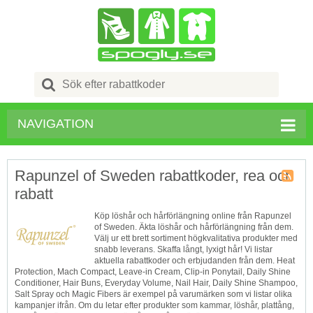
Search
for:
NAVIGATION
Rapunzel of Sweden rabattkoder, rea och
rabatt
Butik
RSS
Köp löshår och hårförlängning online från Rapunzel
of Sweden. Äkta löshår och hårförlängning från dem.
Välj ur ett brett sortiment högkvalitativa produkter med
snabb leverans. Skaffa långt, lyxigt hår! Vi listar
aktuella rabattkoder och erbjudanden från dem. Heat
Protection, Mach Compact, Leave-in Cream, Clip-in Ponytail, Daily Shine
Conditioner, Hair Buns, Everyday Volume, Nail Hair, Daily Shine Shampoo,
Salt Spray och Magic Fibers är exempel på varumärken som vi listar olika
kampanjer ifrån. Om du letar efter produkter som kammar, löshår, plattång,