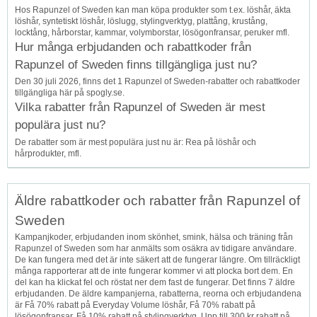
Hos Rapunzel of Sweden kan man köpa produkter som t.ex. löshår, äkta
löshår, syntetiskt löshår, löslugg, stylingverktyg, plattång, krustång,
locktång, hårborstar, kammar, volymborstar, lösögonfransar, peruker mfl.
Hur många erbjudanden och rabattkoder från
Rapunzel of Sweden finns tillgängliga just nu?
Den 30 juli 2026, finns det 1 Rapunzel of Sweden-rabatter och rabattkoder
tillgängliga här på spogly.se.
Vilka rabatter från Rapunzel of Sweden är mest
populära just nu?
De rabatter som är mest populära just nu är: Rea på löshår och
hårprodukter, mfl.
Äldre rabattkoder och rabatter från Rapunzel of
Sweden
Kampanjkoder, erbjudanden inom skönhet, smink, hälsa och träning från
Rapunzel of Sweden som har anmälts som osäkra av tidigare användare.
De kan fungera med det är inte säkert att de fungerar längre. Om tillräckligt
många rapporterar att de inte fungerar kommer vi att plocka bort dem. En
del kan ha klickat fel och röstat ner dem fast de fungerar. Det finns 7 äldre
erbjudanden. De äldre kampanjerna, rabatterna, reorna och erbjudandena
är Få 70% rabatt på Everyday Volume löshår, Få 70% rabatt på
lösögonfransar, Få 10% rabatt på stylingverktyg, Upp till 300 kr rabatt på