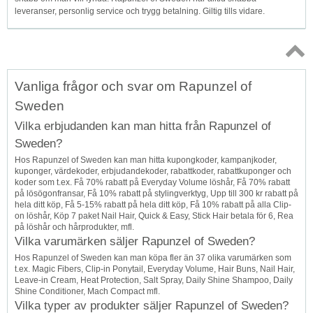
leveranser, personlig service och trygg betalning. Giltig tills vidare.
Topp
Vanliga frågor och svar om Rapunzel of
↑
Sweden
Vilka erbjudanden kan man hitta från Rapunzel of
Sweden?
Hos Rapunzel of Sweden kan man hitta kupongkoder, kampanjkoder,
kuponger, värdekoder, erbjudandekoder, rabattkoder, rabattkuponger och
koder som t.ex. Få 70% rabatt på Everyday Volume löshår, Få 70% rabatt
på lösögonfransar, Få 10% rabatt på stylingverktyg, Upp till 300 kr rabatt på
hela ditt köp, Få 5-15% rabatt på hela ditt köp, Få 10% rabatt på alla Clip-
on löshår, Köp 7 paket Nail Hair, Quick & Easy, Stick Hair betala för 6, Rea
på löshår och hårprodukter, mfl.
Vilka varumärken säljer Rapunzel of Sweden?
Hos Rapunzel of Sweden kan man köpa fler än 37 olika varumärken som
t.ex. Magic Fibers, Clip-in Ponytail, Everyday Volume, Hair Buns, Nail Hair,
Leave-in Cream, Heat Protection, Salt Spray, Daily Shine Shampoo, Daily
Shine Conditioner, Mach Compact mfl.
Vilka typer av produkter säljer Rapunzel of Sweden?