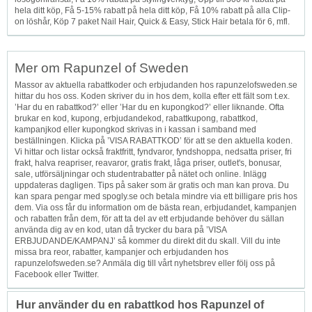
hela ditt köp, Få 5-15% rabatt på hela ditt köp, Få 10% rabatt på alla Clip-
on löshår, Köp 7 paket Nail Hair, Quick & Easy, Stick Hair betala för 6, mfl.
Mer om Rapunzel of Sweden
Massor av aktuella rabattkoder och erbjudanden hos rapunzelofsweden.se
hittar du hos oss. Koden skriver du in hos dem, kolla efter ett fält som t.ex.
’Har du en rabattkod?’ eller ’Har du en kupongkod?’ eller liknande. Ofta
brukar en kod, kupong, erbjudandekod, rabattkupong, rabattkod,
kampanjkod eller kupongkod skrivas in i kassan i samband med
beställningen. Klicka på ’VISA RABATTKOD’ för att se den aktuella koden.
Vi hittar och listar också fraktfritt, fyndvaror, fyndshoppa, nedsatta priser, fri
frakt, halva reapriser, reavaror, gratis frakt, låga priser, outlet's, bonusar,
sale, utförsäljningar och studentrabatter på nätet och online. Inlägg
uppdateras dagligen. Tips på saker som är gratis och man kan prova. Du
kan spara pengar med spogly.se och betala mindre via ett billigare pris hos
dem. Via oss får du information om de bästa rean, erbjudandet, kampanjen
och rabatten från dem, för att ta del av ett erbjudande behöver du sällan
använda dig av en kod, utan då trycker du bara på ’VISA
ERBJUDANDE/KAMPANJ’ så kommer du direkt dit du skall. Vill du inte
missa bra reor, rabatter, kampanjer och erbjudanden hos
rapunzelofsweden.se? Anmäla dig till vårt nyhetsbrev eller följ oss på
Facebook eller Twitter.
Hur använder du en rabattkod hos Rapunzel of