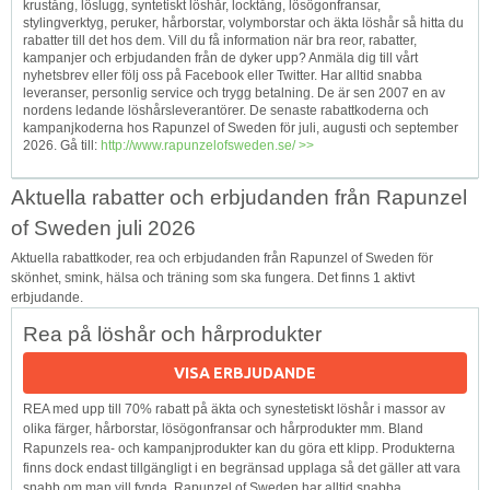
krustång, löslugg, syntetiskt löshår, locktång, lösögonfransar,
stylingverktyg, peruker, hårborstar, volymborstar och äkta löshår så hitta du
rabatter till det hos dem. Vill du få information när bra reor, rabatter,
kampanjer och erbjudanden från de dyker upp? Anmäla dig till vårt
nyhetsbrev eller följ oss på Facebook eller Twitter. Har alltid snabba
leveranser, personlig service och trygg betalning. De är sen 2007 en av
nordens ledande löshårsleverantörer. De senaste rabattkoderna och
kampanjkoderna hos Rapunzel of Sweden för juli, augusti och september
2026. Gå till:
http://www.rapunzelofsweden.se/ >>
Aktuella rabatter och erbjudanden från Rapunzel
of Sweden juli 2026
Aktuella rabattkoder, rea och erbjudanden från Rapunzel of Sweden för
skönhet, smink, hälsa och träning som ska fungera. Det finns 1 aktivt
erbjudande.
Rea på löshår och hårprodukter
VISA ERBJUDANDE
REA med upp till 70% rabatt på äkta och synestetiskt löshår i massor av
olika färger, hårborstar, lösögonfransar och hårprodukter mm. Bland
Rapunzels rea- och kampanjprodukter kan du göra ett klipp. Produkterna
finns dock endast tillgängligt i en begränsad upplaga så det gäller att vara
snabb om man vill fynda. Rapunzel of Sweden har alltid snabba