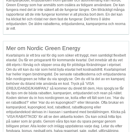
Kampanjkoder, erbjudanden inom tjänster och abonnemang från Nordic
Green Energy som har anmälts som osäkra av tidigare användare. De kan
fungera med det är inte säkert att de fungerar längre. Om tillräckligt många
rapporterar att de inte fungerar kommer vi att plocka bort dem. En del kan
ha klickat fel och röstat ner dem fast de fungerar. Det finns 0 äldre
erbjudanden. De äldre rabatterna, erbjudandena, kampanjerna och reorna
är mfl.
Mer om Nordic Green Energy
Kvartalspris är ett bra val för dig som söker ett tryggt, men samtidigt flexibelt
elavtal. Du får en prisgaranti för kommande kvartal. Det innebär att du vet
ditt elpris i förväg och slipper oroa dig för plötsliga förändringar i elpriset.
Om du vill kan du när som helst byta elavtal helt kostnadsfritt. Kvartalspriset
har heller ingen bindningstid. De senaste rabattkoderna och erbjudandena
från nordicgreen.se hittar du via spogly.se. Om du vill ta del av en kampanj
behöver du ibland inte använda en kod. Tryck på ’VISA
ERBJUDANDE/KAMPANJ’ så kommer du direkt till dem, Hos spogly.se får
du tips om de bästa rabatten, kampanjen, erbjudandet och rean på nätet.
Koden skriver du in hos nordicgreen.se, kolla efter ett fält som t.ex. ’Har du
en rabattkod?’ eller ’Har du en kupongkod?’ eller liknande. Ofta brukar en
kampanjkod, kupongkod, kod, rabattkod, rabattkupong eller
erbjudandekod skrivas in i kassan i samband med beställningen. Klicka på
’VISA RABATTKOD’ för att se den aktuella koden. Du kan också hitta tips
på saker som är gratis. Genom våra tips kan du spara pengar genom
billigare priser. Alla koder och inlägg uppdateras varje dag. Letar du efter
fyndvara, bonus, nedsatt pris, halva reapriset, sale, outlet, utförsäljning,