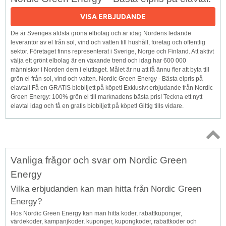
VISA ERBJUDANDE
De är Sveriges äldsta gröna elbolag och är idag Nordens ledande
leverantör av el från sol, vind och vatten till hushåll, företag och offentlig
sektor. Företaget finns representerat i Sverige, Norge och Finland. Att aktivt
välja ett grönt elbolag är en växande trend och idag har 600 000
människor i Norden dem i eluttaget. Målet är nu att få ännu fler att byta till
grön el från sol, vind och vatten. Nordic Green Energy - Bästa elpris på
elavtal! Få en GRATIS biobiljett på köpet! Exklusivt erbjudande från Nordic
Green Energy: 100% grön el till marknadens bästa pris! Teckna ett nytt
elavtal idag och få en gratis biobiljett på köpet! Giltig tills vidare.
Topp
Vanliga frågor och svar om Nordic Green
↑
Energy
Vilka erbjudanden kan man hitta från Nordic Green
Energy?
Hos Nordic Green Energy kan man hitta koder, rabattkuponger,
värdekoder, kampanjkoder, kuponger, kupongkoder, rabattkoder och