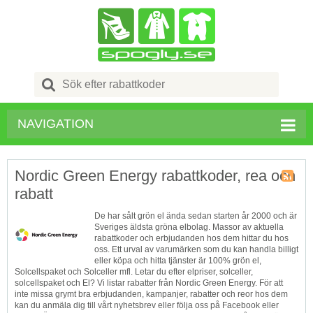
Search
for:
NAVIGATION
Nordic Green Energy rabattkoder, rea och
rabatt
Butik
RSS
De har sålt grön el ända sedan starten år 2000 och är
Sveriges äldsta gröna elbolag. Massor av aktuella
rabattkoder och erbjudanden hos dem hittar du hos
oss. Ett urval av varumärken som du kan handla billigt
eller köpa och hitta tjänster är 100% grön el,
Solcellspaket och Solceller mfl. Letar du efter elpriser, solceller,
solcellspaket och El? Vi listar rabatter från Nordic Green Energy. För att
inte missa grymt bra erbjudanden, kampanjer, rabatter och reor hos dem
kan du anmäla dig till vårt nyhetsbrev eller följa oss på Facebook eller