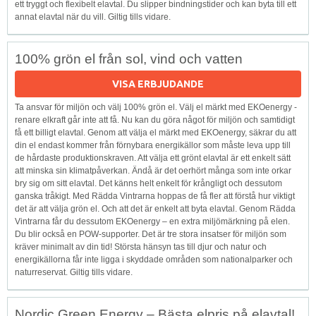
ett tryggt och flexibelt elavtal. Du slipper bindningstider och kan byta till ett
annat elavtal när du vill. Giltig tills vidare.
100% grön el från sol, vind och vatten
VISA ERBJUDANDE
Ta ansvar för miljön och välj 100% grön el. Välj el märkt med EKOenergy -
renare elkraft går inte att få. Nu kan du göra något för miljön och samtidigt
få ett billigt elavtal. Genom att välja el märkt med EKOenergy, säkrar du att
din el endast kommer från förnybara energikällor som måste leva upp till
de hårdaste produktionskraven. Att välja ett grönt elavtal är ett enkelt sätt
att minska sin klimatpåverkan. Ändå är det oerhört många som inte orkar
bry sig om sitt elavtal. Det känns helt enkelt för krångligt och dessutom
ganska tråkigt. Med Rädda Vintrarna hoppas de få fler att förstå hur viktigt
det är att välja grön el. Och att det är enkelt att byta elavtal. Genom Rädda
Vintrarna får du dessutom EKOenergy – en extra miljömärkning på elen.
Du blir också en POW-supporter. Det är tre stora insatser för miljön som
kräver minimalt av din tid! Största hänsyn tas till djur och natur och
energikällorna får inte ligga i skyddade områden som nationalparker och
naturreservat. Giltig tills vidare.
Nordic Green Energy – Bästa elpris på elavtal!