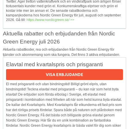
Twitter. Äger tretton vattenkraftverk och en vindkraftpark som årligen förser
tiotusentals kunder med grön el. Konkurrenskraftiga elpriser och grön el
kostar inte mer än annan el. De senaste rabattkoderna och
kampanjkoderna hos Nordic Green Energy för juli, augusti och september
2026. Gå till:
https://www.nordicgreen.se/ >>
Aktuella rabatter och erbjudanden från Nordic
Green Energy juli 2026
Aktuella rabattkoder, rea och erbjudanden från Nordic Green Energy för
tjänster och abonnemang som ska fungera. Det finns 3 aktiva erbjudanden.
Elavtal med kvartalspris och prisgaranti
VISA ERBJUDANDE
El med prisgaranti och utan bindningstid! Billigt grönt elpris, utan
bindningstid! Teckna elavtal med prisgaranti – du kan när som helst byta
elavtal! De erbjuder som första elbolag i Sverige, ett elavtal med
prisgaranti i kombination med friheten att när som helst kunna byta elavtal.
De kallar det Kvartalspris. Med Kvartalspris får elkunderna ett fast pris som
har det rörliga prisets fördelar. Spara både på naturen och plånboken med
Nordic Green Energy. Få det bästa och billigaste gröna elavtal genom
Nordic Green Energy. Här får du en unik kombination av fantastiska
fördelar. Nordic Green Energy kvartalspris är bästa valet för dig som söker