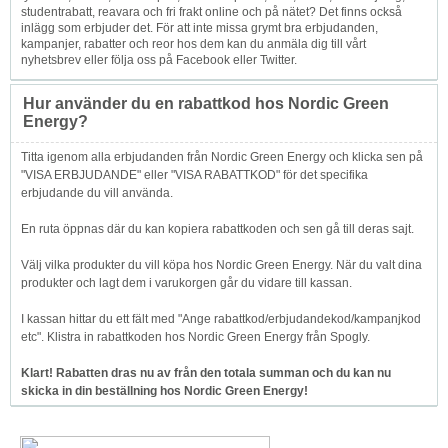
studentrabatt, reavara och fri frakt online och på nätet? Det finns också
inlägg som erbjuder det. För att inte missa grymt bra erbjudanden,
kampanjer, rabatter och reor hos dem kan du anmäla dig till vårt
nyhetsbrev eller följa oss på Facebook eller Twitter.
Hur använder du en rabattkod hos Nordic Green
Energy?
Titta igenom alla erbjudanden från Nordic Green Energy och klicka sen på
"VISA ERBJUDANDE" eller "VISA RABATTKOD" för det specifika
erbjudande du vill använda.
En ruta öppnas där du kan kopiera rabattkoden och sen gå till deras sajt.
Välj vilka produkter du vill köpa hos Nordic Green Energy. När du valt dina
produkter och lagt dem i varukorgen går du vidare till kassan.
I kassan hittar du ett fält med "Ange rabattkod/erbjudandekod/kampanjkod
etc". Klistra in rabattkoden hos Nordic Green Energy från Spogly.
Klart! Rabatten dras nu av från den totala summan och du kan nu
skicka in din beställning hos Nordic Green Energy!