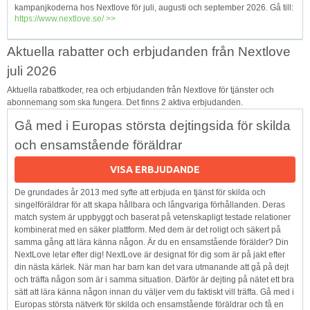
kampanjkoderna hos Nextlove för juli, augusti och september 2026. Gå till:
https://www.nextlove.se/ >>
Aktuella rabatter och erbjudanden från Nextlove
juli 2026
Aktuella rabattkoder, rea och erbjudanden från Nextlove för tjänster och
abonnemang som ska fungera. Det finns 2 aktiva erbjudanden.
Gå med i Europas största dejtingsida för skilda
och ensamstående föräldrar
VISA ERBJUDANDE
De grundades år 2013 med syfte att erbjuda en tjänst för skilda och
singelföräldrar för att skapa hållbara och långvariga förhållanden. Deras
match system är uppbyggt och baserat på vetenskapligt testade relationer
kombinerat med en säker plattform. Med dem är det roligt och säkert på
samma gång att lära känna någon. Är du en ensamstående förälder? Din
NextLove letar efter dig! NextLove är designat för dig som är på jakt efter
din nästa kärlek. När man har barn kan det vara utmanande att gå på dejt
och träffa någon som är i samma situation. Därför är dejting på nätet ett bra
sätt att lära känna någon innan du väljer vem du faktiskt vill träffa. Gå med i
Europas största nätverk för skilda och ensamstående föräldrar och få en