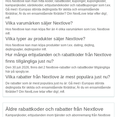
Hos Nextlove kan man hitta koder, rabattkoder, kuponger, kupongkoder,
kampanjkoder, värdekoder, erbjudandekoder och rabattkuponger som t.ex.
Gå med i Europas största dejtingsida för skilda och ensamstående
föräldrar, Är du en ensamstående förälder? Din NextLove letar efter dig!,
mfl.
Vilka varumärken säljer Nextlove?
Hos Nextlove kan man köpa fler än 4 olika varumärken som t.ex. Nextlove
mfl.
Vilka typer av produkter säljer Nextlove?
Hos Nextlove kan man köpa produkter som t.ex. dating, dejting,
dejtingsajter, dejtingsidor mfl.
Hur många erbjudanden och rabattkoder från Nextlove
finns tillgängliga just nu?
Den 30 juli 2026, finns det 2 Nextlove-rabatter och rabattkoder tillgängliga
här på spogly.se.
Vilka rabatter från Nextlove är mest populära just nu?
De rabatter som är mest populära just nu är: Gå med i Europas största
dejtingsida för skilda och ensamstående föräldrar, Är du en ensamstående
förälder? Din NextLove letar efter dig!, mfl.
Äldre rabattkoder och rabatter från Nextlove
Kampanjkoder, erbjudanden inom tjänster och abonnemang från Nextlove