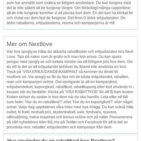
som har anmälts som osäkra av tidigare användare. De kan fungera med
det är inte säkert att de fungerar längre. Om tillräckligt många rapporterar
att de inte fungerar kommer vi att plocka bort dem. En del kan ha klickat fel
och röstat ner dem fast de fungerar. Det finns 0 äldre erbjudanden. De
äldre rabatterna, erbjudandena, reorna och kampanjerna är mfl.
Mer om Nextlove
Här hos spogly.se hittar du aktuella rabattkoder och erbjudanden hos Next
Love. Tips på saker som är gratis och man kan prova. Du kan spara
pengar med spogly.se och betala mindre via ett billigare pris hos dem. Om
du vill ta del av ett erbjudande behöver du ibland inte använda en kod.
Tryck på ’VISA ERBJUDANDE/KAMPANJ’ så kommer du direkt till
nextlove.se. Via spogly.se får du tips om de bästa erbjudandet, rabatten,
rean och kampanjen online. Det vanligaste är att en kampanjkod,
erbjudandekod, kupongkod, rabattkod, rabattkupong eller kod används in i
kassan när du beställer. Klicka på ’VISA RABATTKOD’ för att få fram koden.
Koden skriver du sedan in hos dem när du ska handla. Leta efter ett fält
som heter ’Har du en rabattkod?’ eller ’Har du en kupongkod?’ eller något
annat. Varje dag uppdateras våra listor med nya inlägg. Du kan också hitta
outlet, fri frakt, nedsatt pris, studentrabatt, sale, fyndvara, reavara,
utförsäljning, halva reapriset och bonus online och på nätet. Prenumerera
på vårt nyhetsbrev eller följ oss på Twitter och Facebook för att ta del av
prisvärda reor, rabatter, erbjudanden och kampanjer från dem.
Hur använder du en rabattkod hos Nextlove?