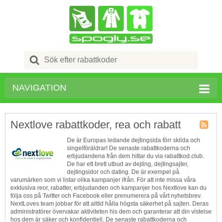
Search
for:
NAVIGATION
Nextlove rabattkoder, rea och rabatt
Butik
De är Europas ledande dejtingsida förr skilda och
RSS
singelföräldrar! De senaste rabattkoderna och
erbjudandena från dem hittar du via rabattkod.club.
De har ett brett utbud av dejting, dejtingsajter,
dejtingsidor och dating. De är exempel på
varumärken som vi listar olika kampanjer ifrån. För att inte missa våra
exklusiva reor, rabatter, erbjudanden och kampanjer hos Nextlove kan du
följa oss på Twitter och Facebook eller prenumerera på vårt nyhetsbrev.
NextLoves team jobbar för att alltid hålla högsta säkerhet på sajten. Deras
administratörer övervakar aktiviteten his dem och garanterar att din vistelse
hos dem är säker och konfidentiell. De senaste rabattkoderna och