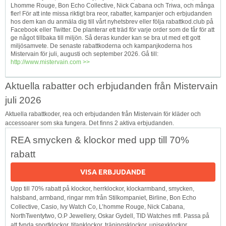
Lhomme Rouge, Bon Echo Collective, Nick Cabana och Triwa, och många
fler! För att inte missa riktigt bra reor, rabatter, kampanjer och erbjudanden
hos dem kan du anmäla dig till vårt nyhetsbrev eller följa rabattkod.club på
Facebook eller Twitter. De planterar ett träd för varje order som de får för att
ge något tillbaka till miljön. Så deras kunder kan se bra ut med ett gott
miljösamvete. De senaste rabattkoderna och kampanjkoderna hos
Mistervain för juli, augusti och september 2026. Gå till:
http://www.mistervain.com >>
Aktuella rabatter och erbjudanden från Mistervain
juli 2026
Aktuella rabattkoder, rea och erbjudanden från Mistervain för kläder och
accessoarer som ska fungera. Det finns 2 aktiva erbjudanden.
REA smycken & klockor med upp till 70%
rabatt
VISA ERBJUDANDE
Upp till 70% rabatt på klockor, herrklockor, klockarmband, smycken,
halsband, armband, ringar mm från Stilkompaniet, Birline, Bon Echo
Collective, Casio, Ivy Watch Co, L’homme Rouge, Nick Cabana,
NorthTwentytwo, O.P Jewellery, Oskar Gydell, TID Watches mfl. Passa på
att fynda sportklockor, titanklockor, träningsklockor, unisexklockor,