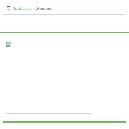
NiceBeauty
- 28 coupons