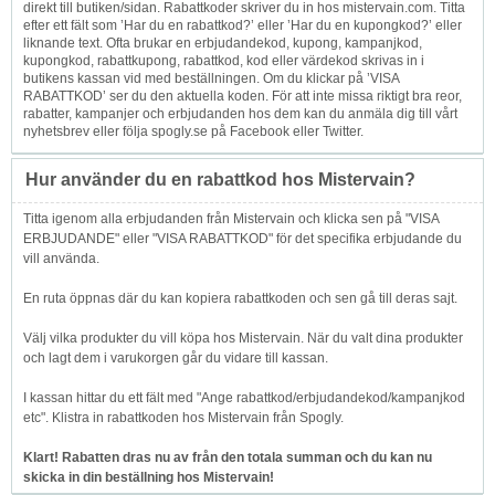
direkt till butiken/sidan. Rabattkoder skriver du in hos mistervain.com. Titta
efter ett fält som ’Har du en rabattkod?’ eller ’Har du en kupongkod?’ eller
liknande text. Ofta brukar en erbjudandekod, kupong, kampanjkod,
kupongkod, rabattkupong, rabattkod, kod eller värdekod skrivas in i
butikens kassan vid med beställningen. Om du klickar på ’VISA
RABATTKOD’ ser du den aktuella koden. För att inte missa riktigt bra reor,
rabatter, kampanjer och erbjudanden hos dem kan du anmäla dig till vårt
nyhetsbrev eller följa spogly.se på Facebook eller Twitter.
Hur använder du en rabattkod hos Mistervain?
Titta igenom alla erbjudanden från Mistervain och klicka sen på "VISA
ERBJUDANDE" eller "VISA RABATTKOD" för det specifika erbjudande du
vill använda.
En ruta öppnas där du kan kopiera rabattkoden och sen gå till deras sajt.
Välj vilka produkter du vill köpa hos Mistervain. När du valt dina produkter
och lagt dem i varukorgen går du vidare till kassan.
I kassan hittar du ett fält med "Ange rabattkod/erbjudandekod/kampanjkod
etc". Klistra in rabattkoden hos Mistervain från Spogly.
Klart! Rabatten dras nu av från den totala summan och du kan nu
skicka in din beställning hos Mistervain!