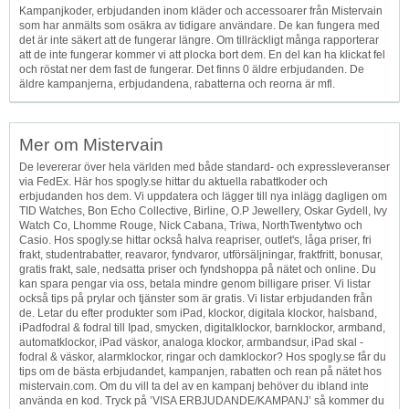
Kampanjkoder, erbjudanden inom kläder och accessoarer från Mistervain
som har anmälts som osäkra av tidigare användare. De kan fungera med
det är inte säkert att de fungerar längre. Om tillräckligt många rapporterar
att de inte fungerar kommer vi att plocka bort dem. En del kan ha klickat fel
och röstat ner dem fast de fungerar. Det finns 0 äldre erbjudanden. De
äldre kampanjerna, erbjudandena, rabatterna och reorna är mfl.
Mer om Mistervain
De levererar över hela världen med både standard- och expressleveranser
via FedEx. Här hos spogly.se hittar du aktuella rabattkoder och
erbjudanden hos dem. Vi uppdatera och lägger till nya inlägg dagligen om
TID Watches, Bon Echo Collective, Birline, O.P Jewellery, Oskar Gydell, Ivy
Watch Co, Lhomme Rouge, Nick Cabana, Triwa, NorthTwentytwo och
Casio. Hos spogly.se hittar också halva reapriser, outlet's, låga priser, fri
frakt, studentrabatter, reavaror, fyndvaror, utförsäljningar, fraktfritt, bonusar,
gratis frakt, sale, nedsatta priser och fyndshoppa på nätet och online. Du
kan spara pengar via oss, betala mindre genom billigare priser. Vi listar
också tips på prylar och tjänster som är gratis. Vi listar erbjudanden från
de. Letar du efter produkter som iPad, klockor, digitala klockor, halsband,
iPadfodral & fodral till Ipad, smycken, digitalklockor, barnklockor, armband,
automatklockor, iPad väskor, analoga klockor, armbandsur, iPad skal -
fodral & väskor, alarmklockor, ringar och damklockor? Hos spogly.se får du
tips om de bästa erbjudandet, kampanjen, rabatten och rean på nätet hos
mistervain.com. Om du vill ta del av en kampanj behöver du ibland inte
använda en kod. Tryck på ’VISA ERBJUDANDE/KAMPANJ’ så kommer du