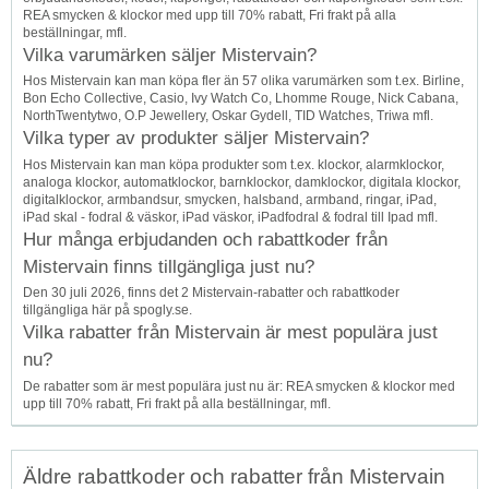
REA smycken & klockor med upp till 70% rabatt, Fri frakt på alla
beställningar, mfl.
Vilka varumärken säljer Mistervain?
Hos Mistervain kan man köpa fler än 57 olika varumärken som t.ex. Birline,
Bon Echo Collective, Casio, Ivy Watch Co, Lhomme Rouge, Nick Cabana,
NorthTwentytwo, O.P Jewellery, Oskar Gydell, TID Watches, Triwa mfl.
Vilka typer av produkter säljer Mistervain?
Hos Mistervain kan man köpa produkter som t.ex. klockor, alarmklockor,
analoga klockor, automatklockor, barnklockor, damklockor, digitala klockor,
digitalklockor, armbandsur, smycken, halsband, armband, ringar, iPad,
iPad skal - fodral & väskor, iPad väskor, iPadfodral & fodral till Ipad mfl.
Hur många erbjudanden och rabattkoder från
Mistervain finns tillgängliga just nu?
Den 30 juli 2026, finns det 2 Mistervain-rabatter och rabattkoder
tillgängliga här på spogly.se.
Vilka rabatter från Mistervain är mest populära just
nu?
De rabatter som är mest populära just nu är: REA smycken & klockor med
upp till 70% rabatt, Fri frakt på alla beställningar, mfl.
Äldre rabattkoder och rabatter från Mistervain