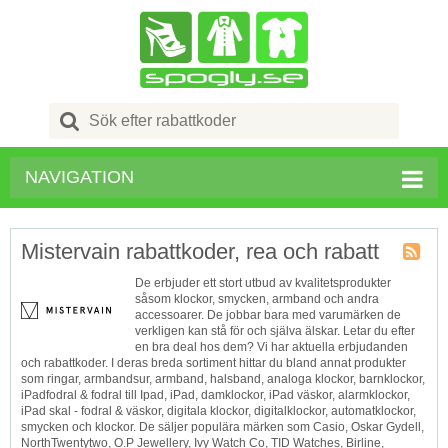
Search
for:
NAVIGATION
Mistervain rabattkoder, rea och rabatt
Butik
De erbjuder ett stort utbud av kvalitetsprodukter
RSS
såsom klockor, smycken, armband och andra
accessoarer. De jobbar bara med varumärken de
verkligen kan stå för och själva älskar. Letar du efter
en bra deal hos dem? Vi har aktuella erbjudanden
och rabattkoder. I deras breda sortiment hittar du bland annat produkter
som ringar, armbandsur, armband, halsband, analoga klockor, barnklockor,
iPadfodral & fodral till Ipad, iPad, damklockor, iPad väskor, alarmklockor,
iPad skal - fodral & väskor, digitala klockor, digitalklockor, automatklockor,
smycken och klockor. De säljer populära märken som ‎Casio, Oskar Gydell,
NorthTwentytwo, O.P Jewellery, Ivy Watch Co, TID Watches, Birline,