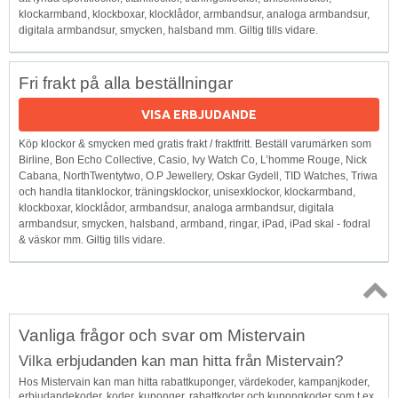
klockarmband, klockboxar, klocklådor, armbandsur, analoga armbandsur,
digitala armbandsur, smycken, halsband mm. Giltig tills vidare.
Fri frakt på alla beställningar
VISA ERBJUDANDE
Köp klockor & smycken med gratis frakt / fraktfritt. Beställ varumärken som
Birline, Bon Echo Collective, Casio, Ivy Watch Co, L’homme Rouge, Nick
Cabana, NorthTwentytwo, O.P Jewellery, Oskar Gydell, TID Watches, Triwa
och handla titanklockor, träningsklockor, unisexklockor, klockarmband,
klockboxar, klocklådor, armbandsur, analoga armbandsur, digitala
armbandsur, smycken, halsband, armband, ringar, iPad, iPad skal - fodral
& väskor mm. Giltig tills vidare.
Topp
Vanliga frågor och svar om Mistervain
↑
Vilka erbjudanden kan man hitta från Mistervain?
Hos Mistervain kan man hitta rabattkuponger, värdekoder, kampanjkoder,
erbjudandekoder, koder, kuponger, rabattkoder och kupongkoder som t.ex.