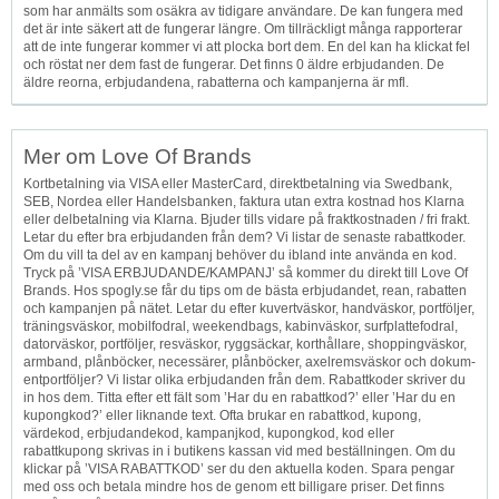
som har anmälts som osäkra av tidigare användare. De kan fungera med
det är inte säkert att de fungerar längre. Om tillräckligt många rapporterar
att de inte fungerar kommer vi att plocka bort dem. En del kan ha klickat fel
och röstat ner dem fast de fungerar. Det finns 0 äldre erbjudanden. De
äldre reorna, erbjudandena, rabatterna och kampanjerna är mfl.
Mer om Love Of Brands
Kortbetalning via VISA eller MasterCard, direktbetalning via Swedbank,
SEB, Nordea eller Handelsbanken, faktura utan extra kostnad hos Klarna
eller delbetalning via Klarna. Bjuder tills vidare på fraktkostnaden / fri frakt.
Letar du efter bra erbjudanden från dem? Vi listar de senaste rabattkoder.
Om du vill ta del av en kampanj behöver du ibland inte använda en kod.
Tryck på ’VISA ERBJUDANDE/KAMPANJ’ så kommer du direkt till Love Of
Brands. Hos spogly.se får du tips om de bästa erbjudandet, rean, rabatten
och kampanjen på nätet. Letar du efter kuvertväskor, handväskor, portföljer,
träningsväskor, mobilfodral, weekendbags, kabinväskor, s­u­r­f­p­l­a­t­t­e­f­o­d­r­a­l,
datorväskor, portföljer, resväskor, ryggsäckar, korthållare, shoppingväskor,
armband, plånböcker, necessärer, plånböcker, axelremsväskor och d­o­k­u­m­
e­n­t­p­o­r­t­f­ö­l­j­e­r? Vi listar olika erbjudanden från dem. Rabattkoder skriver du
in hos dem. Titta efter ett fält som ’Har du en rabattkod?’ eller ’Har du en
kupongkod?’ eller liknande text. Ofta brukar en rabattkod, kupong,
värdekod, erbjudandekod, kampanjkod, kupongkod, kod eller
rabattkupong skrivas in i butikens kassan vid med beställningen. Om du
klickar på ’VISA RABATTKOD’ ser du den aktuella koden. Spara pengar
med oss och betala mindre hos de genom ett billigare priser. Det finns