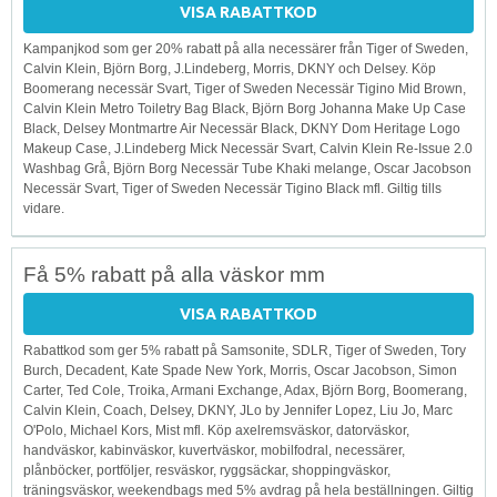
VISA RABATTKOD
Kampanjkod som ger 20% rabatt på alla necessärer från Tiger of Sweden,
Calvin Klein, Björn Borg, J.Lindeberg, Morris, DKNY och Delsey. Köp
Boomerang necessär Svart, Tiger of Sweden Necessär Tigino Mid Brown,
Calvin Klein Metro Toiletry Bag Black, Björn Borg Johanna Make Up Case
Black, Delsey Montmartre Air Necessär Black, DKNY Dom Heritage Logo
Makeup Case, J.Lindeberg Mick Necessär Svart, Calvin Klein Re-Issue 2.0
Washbag Grå, Björn Borg Necessär Tube Khaki melange, Oscar Jacobson
Necessär Svart, Tiger of Sweden Necessär Tigino Black mfl. Giltig tills
vidare.
Få 5% rabatt på alla väskor mm
VISA RABATTKOD
Rabattkod som ger 5% rabatt på Samsonite, SDLR, Tiger of Sweden, Tory
Burch, Decadent, Kate Spade New York, Morris, Oscar Jacobson, Simon
Carter, Ted Cole, Troika, Armani Exchange, Adax, Björn Borg, Boomerang,
Calvin Klein, Coach, Delsey, DKNY, JLo by Jennifer Lopez, Liu Jo, Marc
O'Polo, Michael Kors, Mist mfl. Köp axelremsväskor, datorväskor,
handväskor, kabinväskor, kuvertväskor, mobilfodral, necessärer,
plånböcker, portföljer, resväskor, ryggsäckar, shoppingväskor,
träningsväskor, weekendbags med 5% avdrag på hela beställningen. Giltig