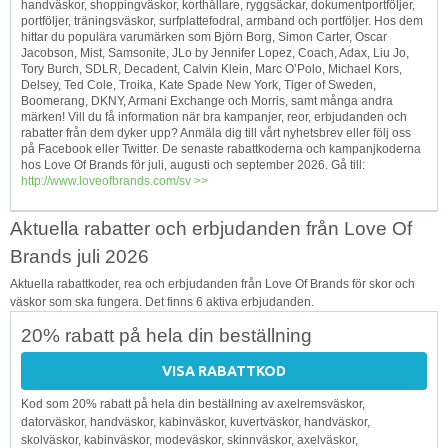
handväskor, shoppingväskor, korthållare, ryggsäckar, d­o­k­u­m­e­n­t­p­o­r­t­f­ö­l­j­e­r,
portföljer, träningsväskor, s­u­r­f­p­l­a­t­t­e­f­o­d­r­a­l, armband och portföljer. Hos dem
hittar du populära varumärken som ‎Björn Borg, Simon Carter, Oscar
Jacobson, Mist, Samsonite, JLo by Jennifer Lopez, Coach, Adax, Liu Jo,
Tory Burch, SDLR, Decadent, Calvin Klein, Marc O’Polo, Michael Kors,
Delsey, Ted Cole, Troika, Kate Spade New York, Tiger of Sweden,
Boomerang, DKNY, Armani Exchange och Morris, samt många andra
märken! Vill du få information när bra kampanjer, reor, erbjudanden och
rabatter från dem dyker upp? Anmäla dig till vårt nyhetsbrev eller följ oss
på Facebook eller Twitter. De senaste rabattkoderna och kampanjkoderna
hos Love Of Brands för juli, augusti och september 2026. Gå till:
http://www.loveofbrands.com/sv >>
Aktuella rabatter och erbjudanden från Love Of
Brands juli 2026
Aktuella rabattkoder, rea och erbjudanden från Love Of Brands för skor och
väskor som ska fungera. Det finns 6 aktiva erbjudanden.
20% rabatt på hela din beställning
VISA RABATTKOD
Kod som 20% rabatt på hela din beställning av axelremsväskor,
datorväskor, handväskor, kabinväskor, kuvertväskor, handväskor,
skolväskor, kabinväskor, modeväskor, skinnväskor, axelväskor,