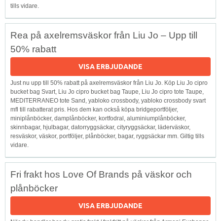
tills vidare.
Rea på axelremsväskor från Liu Jo – Upp till
50% rabatt
VISA ERBJUDANDE
Just nu upp till 50% rabatt på axelremsväskor från Liu Jo. Köp Liu Jo cipro
bucket bag Svart, Liu Jo cipro bucket bag Taupe, Liu Jo cipro tote Taupe,
MEDITERRANEO tote Sand, yabloko crossbody, yabloko crossbody svart
mfl till rabatterat pris. Hos dem kan också köpa bridgeportföljer,
miniplånböcker, damplånböcker, kortfodral, aluminiumplånböcker,
skinnbagar, hjulbagar, datorryggsäckar, cityryggsäckar, läderväskor,
resväskor, väskor, portföljer, plånböcker, bagar, ryggsäckar mm. Giltig tills
vidare.
Fri frakt hos Love Of Brands på väskor och
plånböcker
VISA ERBJUDANDE