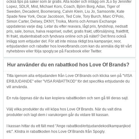
också tips på saker som är gratis. Alla koder och inlägg om JLo by Jennifer
Lopez, SDLR, Mist, Michael Kors, Coach, Björn Borg, Adax, Tiger of
Sweden, Decadent, Boomerang, Calvin Klein, Liu Jo, Samsonite, Kate
Spade New York, Oscar Jacobson, Ted Cole, Tory Burch, Marc O’Polo,
Simon Carter, Delsey, DKNY, Troika, Morris och Armani Exchange
uppdateras varje dag. Letar du efter reavara, lågt pris, fyndshop, nedsatt
pris, sale, bonus, halva reapriset, outlet, gratis frakt, utförsäljning, fraktfritt,
fri frakt, studentrabatt och fyndvara online och på nätet? Det finns också
inlägg som erbjuder det. För att inte missa riktigt bra kampanjer, reor,
erbjudanden och rabatter hos loveofbrands.com kan du anmäla dig till vårt
nyhetsbrev eller följa spogly.se på Facebook eller Twitter.
Hur använder du en rabattkod hos Love Of Brands?
Titta igenom alla erbjudanden från Love Of Brands och klicka sen på "VISA
ERBJUDANDE" eller "VISA RABATTKOD" för det specifika erbjudande du
vill använda.
En ruta öppnas där du kan kopiera rabattkoden och sen gå till deras sajt.
Välj vilka produkter du vill köpa hos Love Of Brands. När du valt dina
produkter och lagt dem i varukorgen går du vidare till kassan.
I kassan hittar du ett fält med "Ange rabattkod/erbjudandekod/kampanjkod
etc". Klistra in rabattkoden hos Love Of Brands från Spogly.