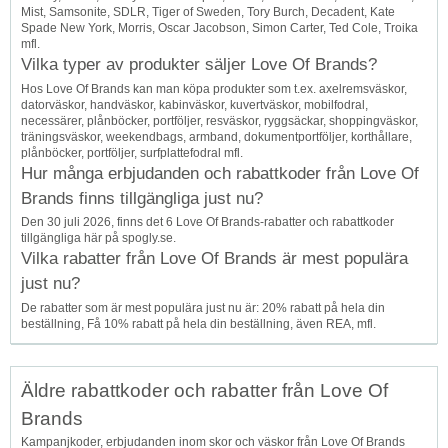
Mist, Samsonite, SDLR, Tiger of Sweden, Tory Burch, Decadent, Kate
Spade New York, Morris, Oscar Jacobson, Simon Carter, Ted Cole, Troika
mfl.
Vilka typer av produkter säljer Love Of Brands?
Hos Love Of Brands kan man köpa produkter som t.ex. axelremsväskor,
datorväskor, handväskor, kabinväskor, kuvertväskor, mobilfodral,
necessärer, plånböcker, portföljer, resväskor, ryggsäckar, shoppingväskor,
träningsväskor, weekendbags, armband, d­o­k­u­m­e­n­t­p­o­r­t­f­ö­l­j­e­r, korthållare,
plånböcker, portföljer, s­u­r­f­p­l­a­t­t­e­f­o­d­r­a­l mfl.
Hur många erbjudanden och rabattkoder från Love Of
Brands finns tillgängliga just nu?
Den 30 juli 2026, finns det 6 Love Of Brands-rabatter och rabattkoder
tillgängliga här på spogly.se.
Vilka rabatter från Love Of Brands är mest populära
just nu?
De rabatter som är mest populära just nu är: 20% rabatt på hela din
beställning, Få 10% rabatt på hela din beställning, även REA, mfl.
Äldre rabattkoder och rabatter från Love Of
Brands
Kampanjkoder, erbjudanden inom skor och väskor från Love Of Brands