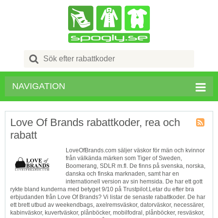
Search
for:
NAVIGATION
Love Of Brands rabattkoder, rea och
rabatt
Butik
RSS
LoveOfBrands.com säljer väskor för män och kvinnor
från välkända märken som Tiger of Sweden,
Boomerang, SDLR m.fl. De finns på svenska, norska,
danska och finska marknaden, samt har en
internationell version av sin hemsida. De har ett gott
rykte bland kunderna med betyget 9/10 på Trustpilot.Letar du efter bra
erbjudanden från Love Of Brands? Vi listar de senaste rabattkoder. De har
ett brett utbud av weekendbags, axelremsväskor, datorväskor, necessärer,
kabinväskor, kuvertväskor, plånböcker, mobilfodral, plånböcker, resväskor,