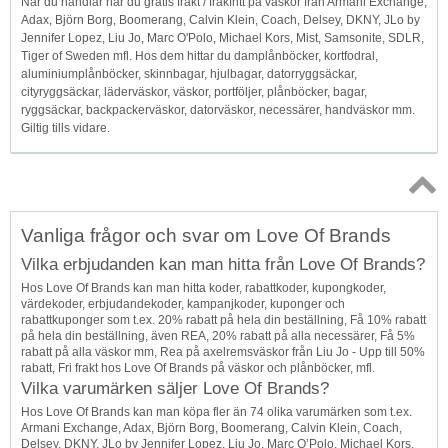
När du handlar har du gratis frakt / frakfritt på väskor från Armani Exchange,
Adax, Björn Borg, Boomerang, Calvin Klein, Coach, Delsey, DKNY, JLo by
Jennifer Lopez, Liu Jo, Marc O'Polo, Michael Kors, Mist, Samsonite, SDLR,
Tiger of Sweden mfl. Hos dem hittar du damplånböcker, kortfodral,
aluminiumplånböcker, skinnbagar, hjulbagar, datorryggsäckar,
cityryggsäckar, läderväskor, väskor, portföljer, plånböcker, bagar,
ryggsäckar, backpackerväskor, datorväskor, necessärer, handväskor mm.
Giltig tills vidare.
Topp
Vanliga frågor och svar om Love Of Brands
↑
Vilka erbjudanden kan man hitta från Love Of Brands?
Hos Love Of Brands kan man hitta koder, rabattkoder, kupongkoder,
värdekoder, erbjudandekoder, kampanjkoder, kuponger och
rabattkuponger som t.ex. 20% rabatt på hela din beställning, Få 10% rabatt
på hela din beställning, även REA, 20% rabatt på alla necessärer, Få 5%
rabatt på alla väskor mm, Rea på axelremsväskor från Liu Jo - Upp till 50%
rabatt, Fri frakt hos Love Of Brands på väskor och plånböcker, mfl.
Vilka varumärken säljer Love Of Brands?
Hos Love Of Brands kan man köpa fler än 74 olika varumärken som t.ex.
Armani Exchange, Adax, Björn Borg, Boomerang, Calvin Klein, Coach,
Delsey, DKNY, JLo by Jennifer Lopez, Liu Jo, Marc O’Polo, Michael Kors,