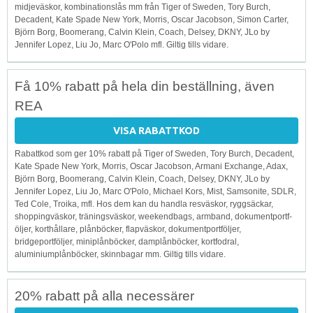
midjeväskor, kombinationslås mm från Tiger of Sweden, Tory Burch,
Decadent, Kate Spade New York, Morris, Oscar Jacobson, Simon Carter,
Björn Borg, Boomerang, Calvin Klein, Coach, Delsey, DKNY, JLo by
Jennifer Lopez, Liu Jo, Marc O'Polo mfl. Giltig tills vidare.
Få 10% rabatt på hela din beställning, även
REA
VISA RABATTKOD
Rabattkod som ger 10% rabatt på Tiger of Sweden, Tory Burch, Decadent,
Kate Spade New York, Morris, Oscar Jacobson, Armani Exchange, Adax,
Björn Borg, Boomerang, Calvin Klein, Coach, Delsey, DKNY, JLo by
Jennifer Lopez, Liu Jo, Marc O'Polo, Michael Kors, Mist, Samsonite, SDLR,
Ted Cole, Troika, mfl. Hos dem kan du handla resväskor, ryggsäckar,
shoppingväskor, träningsväskor, weekendbags, armband, d­o­k­u­m­e­n­t­p­o­r­t­f­
ö­l­j­e­r, korthållare, plånböcker, flapväskor, dokumentportföljer,
bridgeportföljer, miniplånböcker, damplånböcker, kortfodral,
aluminiumplånböcker, skinnbagar mm. Giltig tills vidare.
20% rabatt på alla necessärer