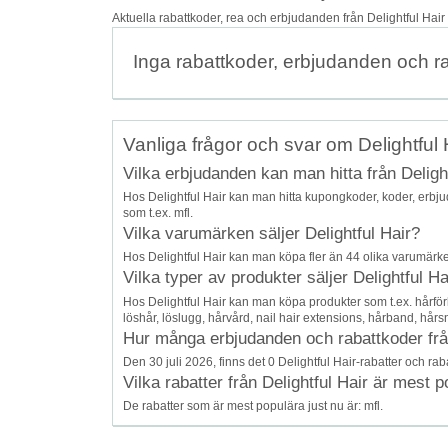
Aktuella rabattkoder, rea och erbjudanden från Delightful Hai
Inga rabattkoder, erbjudanden och r
Vanliga frågor och svar om Delightful 
Vilka erbjudanden kan man hitta från Deligh
Hos Delightful Hair kan man hitta kupongkoder, koder, erb
som t.ex. mfl.
Vilka varumärken säljer Delightful Hair?
Hos Delightful Hair kan man köpa fler än 44 olika varumärken
Vilka typer av produkter säljer Delightful Ha
Hos Delightful Hair kan man köpa produkter som t.ex. hårförlä
löshår, löslugg, hårvård, nail hair extensions, hårband, hårsno
Hur många erbjudanden och rabattkoder från D
Den 30 juli 2026, finns det 0 Delightful Hair-rabatter och rab
Vilka rabatter från Delightful Hair är mest p
De rabatter som är mest populära just nu är: mfl.