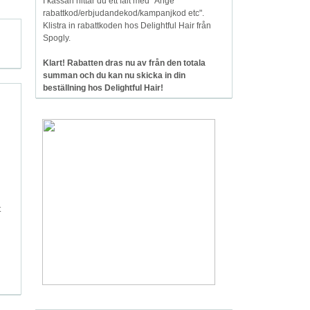
I kassan hittar du ett fält med "Ange
rabattkod/erbjudandekod/kampanjkod etc".
Klistra in rabattkoden hos Delightful Hair från
Spogly.
Klart! Rabatten dras nu av från den totala
summan och du kan nu skicka in din
beställning hos Delightful Hair!
t