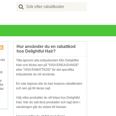
Search
for:
Hur använder du en rabattkod
hos Delightful Hair?
Butik
RSS
ända
Titta igenom alla erbjudanden från Delightful
Hair och klicka sen på "VISA ERBJUDANDE"
a
eller "VISA RABATTKOD" för det specifika
ll
erbjudande du vill använda.
r.
En ruta öppnas där du kan kopiera rabattkoden
ful
och sen gå till deras sajt.
del
t
Välj vilka produkter du vill köpa hos Delightful
Hair. När du valt dina produkter och lagt dem i
varukorgen går du vidare till kassan.