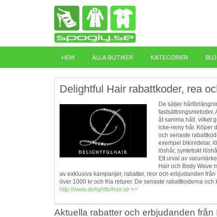
HEM
ALLA BUTIKER
KATEGORIER
BLO
Delightful Hair rabattkoder, rea oc
De säljer hårförlängnin
fastsättningsmetoder. 
åt samma håll, vilket g
icke-remy hår. Köper de
och senaste rabattkode
exempel bikinidelar, lö
löshår, syntetiskt lös
Ett urval av varumärke
Hair och Body Wave mfl
av exklusiva kampanjer, rabatter, reor och erbjudanden från 
över 1000 kr och fria returer. De senaste rabattkoderna och 
http://www.delightfulhair.se >>
Aktuella rabatter och erbjudanden från D