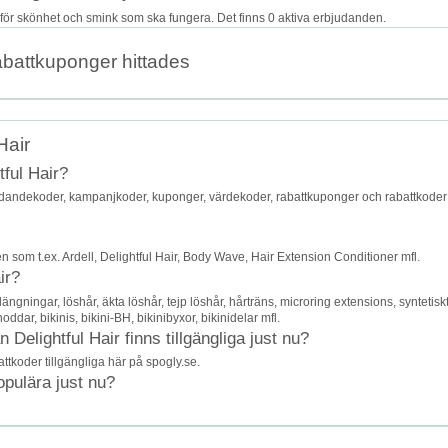
r för skönhet och smink som ska fungera. Det finns 0 aktiva erbjudanden.
abattkuponger hittades
Hair
tful Hair?
judandekoder, kampanjkoder, kuponger, värdekoder, rabattkuponger och rabattkoder
 som t.ex. Ardell, Delightful Hair, Body Wave, Hair Extension Conditioner mfl.
ir?
ngningar, löshår, äkta löshår, tejp löshår, hårträns, microring extensions, syntetisk
ddar, bikinis, bikini-BH, bikinibyxor, bikinidelar mfl.
elightful Hair finns tillgängliga just nu?
attkoder tillgängliga här på spogly.se.
opulära just nu?