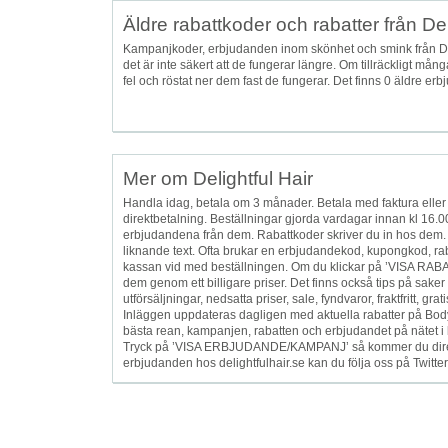
Äldre rabattkoder och rabatter från Del
Kampanjkoder, erbjudanden inom skönhet och smink från De
det är inte säkert att de fungerar längre. Om tillräckligt mån
fel och röstat ner dem fast de fungerar. Det finns 0 äldre 
Mer om Delightful Hair
Handla idag, betala om 3 månader. Betala med faktura eller 
direktbetalning. Beställningar gjorda vardagar innan kl 16.
erbjudandena från dem. Rabattkoder skriver du in hos dem. Ti
liknande text. Ofta brukar en erbjudandekod, kupongkod, rab
kassan vid med beställningen. Om du klickar på ’VISA RAB
dem genom ett billigare priser. Det finns också tips på saker som
utförsäljningar, nedsatta priser, sale, fyndvaror, fraktfritt, g
Inläggen uppdateras dagligen med aktuella rabatter på Body
bästa rean, kampanjen, rabatten och erbjudandet på nätet i 
Tryck på ’VISA ERBJUDANDE/KAMPANJ’ så kommer du direkt til
erbjudanden hos delightfulhair.se kan du följa oss på Twitt