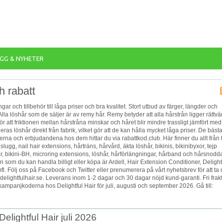
GG & NYHETER
h rabatt
gar och tillbehör till låga priser och bra kvalitet. Stort utbud av färger, längder och
Alla löshår som de säljer är av remy hår. Remy betyder att alla hårstrån ligger rättv
ör att friktionen mellan hårstråna minskar och håret blir mindre trassligt jämfört med
ras löshår direkt från fabrik, vilket gör att de kan hålla mycket låga priser. De bäst
rna och erbjudandena hos dem hittar du via rabattkod.club. Här finner du allt från ti
slugg, nail hair extensions, hårträns, hårvård, äkta löshår, bikinis, bikinibyxor, tejp
hår, bikini-BH, microring extensions, löshår, hårförlängningar, hårband och hårsnodda
n som du kan handla billigt eller köpa är Ardell, Hair Extension Conditioner, Delight
. Följ oss på Facebook och Twitter eller prenumerera på vårt nyhetsbrev för att ta 
delightfulhair.se. Leverans inom 1-2 dagar och 30 dagar nöjd kund-garanti. Fri frak
kampanjkoderna hos Delightful Hair för juli, augusti och september 2026. Gå till:
elightful Hair juli 2026