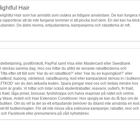
ightful Hair
lightful Hair som har anmälts som osäkra av tidigare användare. De kan fungera
ga rapporterar att de inte fungerar kommer vi att plocka bort dem. En del kan ha klick
erbjudanden. De äldre reorna, erbjudandena, kampanjerna och rabatterna är mfl.
delbetalning, postförskott, PayPal samt Visa eller Mastercard eller Swedbank
00 skickas samma dag. Hos oss hittar du alltid de senaste rabattkoderna och
tta efter ett fält som ’Har du en rabattkod?’ eller ’Har du en kupongkod?’ eller
attkod, kupong, värdekod, rabattkupong, kod eller kampanjkod skrivas in i butiken
ATTKOD’ ser du den aktuella koden. Spara pengar med oss och betala mindre hos
 är gratis. Vi hittar och listar också studentrabatter, reavaror, outlet's, fri frakt,
ratis frakt, låga priser, bonusar, fyndshoppa och halva reapriser på nätet och online.
 Wave, Ardell och Hair Extension Conditioner. Hos spogly.se kan du få tips om de
butiken. Om du vill ta del av ett erbjudande behöver du ibland inte använda en kod
l butiken/sajten. För att inte missa våra exklusiva kampanjer, rabatter, reor och
er och Facebook eller prenumerera på vårt nyhetsbrev.