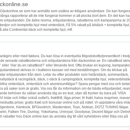
äckonline.se
 Däckonline.se som har anmälts som osäkra av tidigare användare. De kan funger
t många rapporterar att de inte fungerar kommer vi att plocka bort dem. En del kan ha
5 äldre erbjudanden. De äldre reorna, erbjudandena, rabatterna och kampanjerna är 2
ökedjor och kompletta hjul med vinterdäck, Få 5% rabatt på bildäck + kompletta hjul,
 alla Continental däck och kompletta hjul, mfl.
kgiro eller med faktura. Du kan lösa in eventuella tillgodokvitto/presentkort i tred
id de senaste rabattkoderna och erbjudandena från dackonline.se. En rabattkod skri
’ eller ’Har du en rabattkod?’ eller liknande text. Ofta brukar en kupong, kampanjko
bjudandekod skrivas in i butikens kassan vid med beställningen. Om du klickar på
tar erbjudanden från dem. Letar du efter produkter som helårsdäck, sommardäck,
rallydäck & racingdäck, däck, c-däck & campingdäck, kompletta hjul, veteranbilsdä
bbfria vinterdäck, vinterdäck och aluminiumfälgar? Spara pengar med oss och beta
ips på saker som är gratis. Via oss får du information om de bästa erbjudandet, rean
udande behöver du sällan använda dig av en kod, utan då trycker du bara på ’VISA
 och hittar också outlet's, fraktfritt, låga priser, fri frakt, halva reapriser, reavar
 nedsatta priser, gratis frakt och bonusar online och på nätet. Vi uppdatera våra inl
Bridgestone, Hankook, BFGoodrich, Mastersteel, Toyo, Nokian, DOTZ TUNING fälgar,
elin, Falken Tire, Dunlop, Yokohama, Uniroyal, Goodyear, Dezent fälgar och Delint
 rabatter hos Däck online kan du anmäla dig till vårt nyhetsbrev eller följa oss på