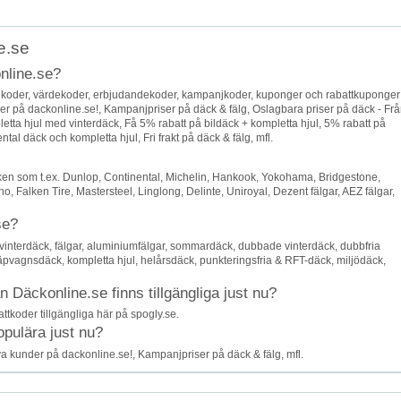
e.se
nline.se?
ngkoder, värdekoder, erbjudandekoder, kampanjkoder, kuponger och rabattkuponger
der på dackonline.se!, Kampanjpriser på däck & fälg, Oslagbara priser på däck - Fr
etta hjul med vinterdäck, Få 5% rabatt på bildäck + kompletta hjul, 5% rabatt på
tal däck och kompletta hjul, Fri frakt på däck & fälg, mfl.
en som t.ex. Dunlop, Continental, Michelin, Hankook, Yokohama, Bridgestone,
, Falken Tire, Mastersteel, Linglong, Delinte, Uniroyal, Dezent fälgar, AEZ fälgar,
se?
interdäck, fälgar, aluminiumfälgar, sommardäck, dubbade vinterdäck, dubbfria
äpvagnsdäck, kompletta hjul, helårsdäck, punkteringsfria & RFT-däck, miljödäck,
Däckonline.se finns tillgängliga just nu?
ttkoder tillgängliga här på spogly.se.
opulära just nu?
ya kunder på dackonline.se!, Kampanjpriser på däck & fälg, mfl.