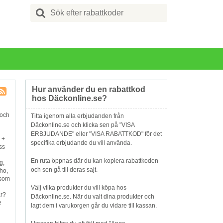
Search
for:
Hur använder du en rabattkod
hos Däckonline.se?
Butik
RSS
 och
Titta igenom alla erbjudanden från
Däckonline.se och klicka sen på "VISA
ERBJUDANDE" eller "VISA RABATTKOD" för det
 +
specifika erbjudande du vill använda.
ss
En ruta öppnas där du kan kopiera rabattkoden
g,
och sen gå till deras sajt.
ho,
 som
Välj vilka produkter du vill köpa hos
ar?
Däckonline.se. När du valt dina produkter och
e
lagt dem i varukorgen går du vidare till kassan.