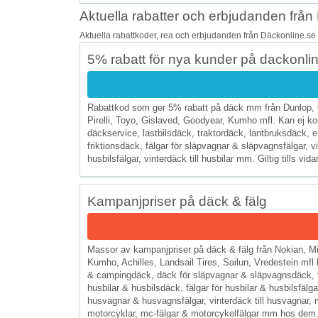
Aktuella rabatter och erbjudanden från 
Aktuella rabattkoder, rea och erbjudanden från Däckonline.se 
5% rabatt för nya kunder på dackonlin
Rabattkod som ger 5% rabatt på däck mm från Dunlop, 
Pirelli, Toyo, Gislaved, Goodyear, Kumho mfl. Kan ej ko
däckservice, lastbilsdäck, traktordäck, lantbruksdäck, e
friktionsdäck, fälgar för släpvagnar & släpvagnsfälgar, vi
husbilsfälgar, vinterdäck till husbilar mm. Giltig tills vida
Kampanjpriser på däck & fälg
Massor av kampanjpriser på däck & fälg från Nokian, M
Kumho, Achilles, Landsail Tires, Sailun, Vredestein mf
& campingdäck, däck för släpvagnar & släpvagnsdäck, fäl
husbilar & husbilsdäck, fälgar för husbilar & husbilsfälg
husvagnar & husvagnsfälgar, vinterdäck till husvagnar,
motorcyklar, mc-fälgar & motorcykelfälgar mm hos dem. Gi