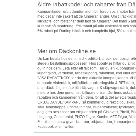
Äldre rabattkoder och rabatter från D
Kampanjkoder, erbjudanden inom bil, fordon och motor från
med det är inte säkert att de fungerar längre. Om tillräcklig
klickat fel och röstat ner dem fast de fungerar. Det finns 
kr rabatt på montering!, 5% rabatt på alla vinterdäck och sn
5% rabatt på Dunlop bildäck och kompletta hjul, 5% rabatt på
Mer om Däckonline.se
Du kan betala hos dem med kreditkort, check, per postgiro/ban
steget i beställningsprocessen. Hos spogly.se hittar du allt
du in hos dem. Leta efter ett fält som ’Har du en kupongkod?
kupongkod, värdekod, rabattkupong, rabattkod, kod eller er
’VISA RABATTKOD’ ser du den aktuella kampanjkoden. Vi lis
dubbade vinterdäck, miljödäck, punkteringsfria & RFT-däck, 
racerdäck, fälgar, däck för släpvagnar & släpvagnsdäck, du
mindre hos dem genom ett billigare priser. Det finns också t
rabatten och kampanjen från dem, för att ta del av ett erbj
ERBJUDANDE/KAMPANJ’ så kommer du direkt dit du skall. Vi listar
sale, fyndshoppa, utförsäljningar, studentrabatter, fyndvaror,
dagligen och tipsar om erbjudanden på Gislaved, Pirelli, 
Linglong, Continental, ENZO fälgar, Kumho, AEZ fälgar, Mich
För att inte missa grymt bra reor, erbjudanden, kampanjer och
Facebook eller Twitter.