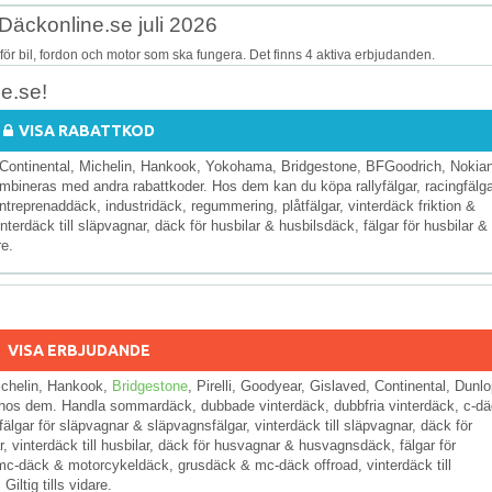
Däckonline.se juli 2026
för bil, fordon och motor som ska fungera. Det finns 4 aktiva erbjudanden.
e.se!
VISA RABATTKOD
Continental, Michelin, Hankook, Yokohama, Bridgestone, BFGoodrich, Nokian
mbineras med andra rabattkoder. Hos dem kan du köpa rallyfälgar, racingfälga
ntreprenaddäck, industridäck, regummering, plåtfälgar, vinterdäck friktion &
nterdäck till släpvagnar, däck för husbilar & husbilsdäck, fälgar för husbilar &
re.
VISA ERBJUDANDE
ichelin, Hankook,
Bridgestone
, Pirelli, Goodyear, Gislaved, Continental, Dunlo
l hos dem. Handla sommardäck, dubbade vinterdäck, dubbfria vinterdäck, c-d
gar för släpvagnar & släpvagnsfälgar, vinterdäck till släpvagnar, däck för
ar, vinterdäck till husbilar, däck för husvagnar & husvagnsdäck, fälgar för
 mc-däck & motorcykeldäck, grusdäck & mc-däck offroad, vinterdäck till
ltig tills vidare.