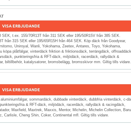
kr
VISA ERBJUDANDE
10 SEK, t.ex. 155/70R13T från 311 SEK eller 195/50R15V från 385 SEK.
13T från 315 SEK eller 195/65R15H från 464 SEK. Köp däck från Goodyear,
Sumitomo, Uniroyal, Wanli, Yokohama, Zeetex, Antares, Toyo, Yokohama,
u köpa plåtfälgar, vinterdäck friktion & friktionsdäck, terrängdäck, offroaddäc
lårsdäck, punkteringsfria & RFT-däck, miljödäck, racerdäck, rallydäck &
r, biltillbehör, katalysatorer, bromsbelägg, bromsskivor mm. Giltig tills vidare.
VISA ERBJUDANDE
lgar, aluminiumfälgar, sommardäck, dubbade vinterdäck, dubbfria vinterdäck, c-d
unkteringsfria & RFT-däck, miljödäck, racerdäck, rallydäck & racingdäck,
atador, Maxfield, Maxtrek, Maxxis, Mentor, Michelin, Michelin Collection, Bar
Carlisle, Cheng Shin, Coker, Continental mfl. Giltig tills vidare.