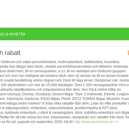
GG & NYHETER
h rabatt
 Delticom och säljer personbilsdäck, motorcykeldäck, lastbilsdäck, bussdäck,
pletta hjul (fälgar med däck), utvalda personbilsreservdelar och tillbehör, motorolja
rar direkt hem, till en servicepartner, d.v.s. till en verkstad som Delticom-gruppen
d och som har möjlighet att montera däck, eller så skickar de till en annan önskad
ch snabb beställning online dygnet runt. Däck till låga priser. Däckpriser inkl. moms
n 100 däckmärken och mer än 25.000 däcktyper. Över 1.200 montagepartner. Hos o
st aktuella rabattkoderna och erbjudandena från dem. Hos Däck online hittar du
om ‎Uniroyal, Dunlop, Goodyear, Dezent fälgar, Toyo, Continental, Delinte, Linglon
ne, Yokohama, Hankook, ENZO fälgar, Pirelli, DOTZ TUNING fälgar, Michelin, Kum
amt många andra märken! Vi listar olika rabatter från dem. Letar du efter produkter
r & släpvagnsdäck, vinterdäck, veteranbilsdäck, punkteringsfria & RFT-däck,
ul, dubbade vinterdäck, c-däck & campingdäck, däck, dubbfria vinterdäck och fälg
 Twitter för att inte missa bra reor, erbjudanden, kampanjer och rabatter från dem. D
 för juli, augusti och september 2026. Gå till:
http://www.dackonline.se >>