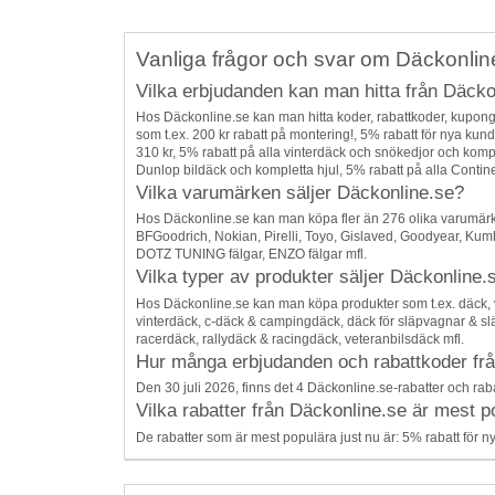
Vanliga frågor och svar om Däckonlin
Vilka erbjudanden kan man hitta från Däcko
Hos Däckonline.se kan man hitta koder, rabattkoder, kupo
som t.ex. 200 kr rabatt på montering!, 5% rabatt för nya kun
310 kr, 5% rabatt på alla vinterdäck och snökedjor och kompl
Dunlop bildäck och kompletta hjul, 5% rabatt på alla Continen
Vilka varumärken säljer Däckonline.se?
Hos Däckonline.se kan man köpa fler än 276 olika varumärk
BFGoodrich, Nokian, Pirelli, Toyo, Gislaved, Goodyear, Kumho
DOTZ TUNING fälgar, ENZO fälgar mfl.
Vilka typer av produkter säljer Däckonline.
Hos Däckonline.se kan man köpa produkter som t.ex. däck, v
vinterdäck, c-däck & campingdäck, däck för släpvagnar & sl
racerdäck, rallydäck & racingdäck, veteranbilsdäck mfl.
Hur många erbjudanden och rabattkoder från 
Den 30 juli 2026, finns det 4 Däckonline.se-rabatter och raba
Vilka rabatter från Däckonline.se är mest p
De rabatter som är mest populära just nu är: 5% rabatt för n