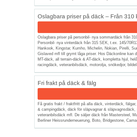
Oslagbara priser på däck – Från 310 
Oslagbara priser på personbil- nya sommardäck från 3
Personbil- nya vinterdäck från 315 SEK, t.ex. 145/70R
Hankook, Kingstar, Kumho, Michelin, Nokian, Pirelli, 
Gislaved mfl till grymt låga priser. Hos Däckonline kan d
MT-däck, all terrain-däck & AT-däck, kompletta hjul, he
racingdäck, veteranbilsdäck, motorolja, snökedjor, bildela
Fri frakt på däck & fälg
Få gratis frakt / fraktfritt på alla däck, vinterdäck, fä
& campingdäck, däck för släpvagnar & släpvagnsdäck, p
veteranbilsdäck mfl. De säljer däck från Mastersteel, M
Berliner Heissrunderneuerung, Boto, Bridgestone, Camac, 