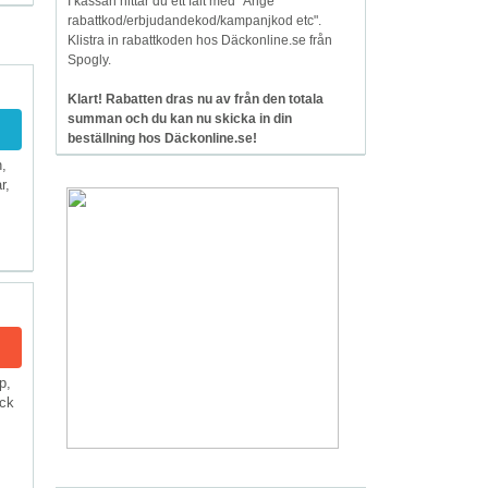
I kassan hittar du ett fält med "Ange
rabattkod/erbjudandekod/kampanjkod etc".
Klistra in rabattkoden hos Däckonline.se från
Spogly.
Klart! Rabatten dras nu av från den totala
summan och du kan nu skicka in din
beställning hos Däckonline.se!
,
r,
p,
äck