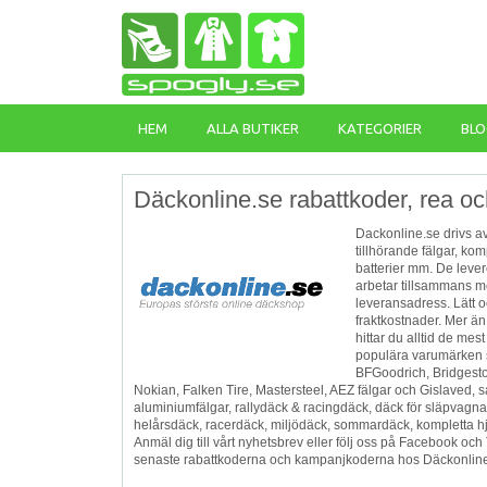
HEM
ALLA BUTIKER
KATEGORIER
BLO
Däckonline.se rabattkoder, rea oc
Dackonline.se drivs av
tillhörande fälgar, kom
batterier mm. De levere
arbetar tillsammans me
leveransadress. Lätt o
fraktkostnader. Mer ä
hittar du alltid de me
populära varumärken s
BFGoodrich, Bridgesto
Nokian, Falken Tire, Mastersteel, AEZ fälgar och Gislaved, s
aluminiumfälgar, rallydäck & racingdäck, däck för släpvagna
helårsdäck, racerdäck, miljödäck, sommardäck, kompletta hj
Anmäl dig till vårt nyhetsbrev eller följ oss på Facebook och
senaste rabattkoderna och kampanjkoderna hos Däckonline.se