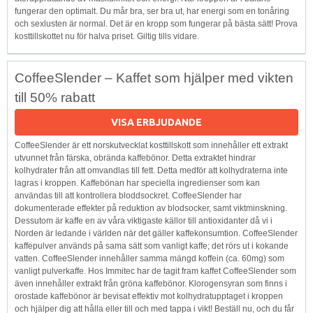
fungerar den optimalt. Du mår bra, ser bra ut, har energi som en tonåring
och sexlusten är normal. Det är en kropp som fungerar på bästa sätt! Prova
kosttillskottet nu för halva priset. Giltig tills vidare.
CoffeeSlender – Kaffet som hjälper med vikten
till 50% rabatt
VISA ERBJUDANDE
CoffeeSlender är ett norskutvecklat kosttillskott som innehåller ett extrakt
utvunnet från färska, obrända kaffebönor. Detta extraktet hindrar
kolhydrater från att omvandlas till fett. Detta medför att kolhydraterna inte
lagras i kroppen. Kaffebönan har speciella ingredienser som kan
användas till att kontrollera bloddsockret. CoffeeSlender har
dokumenterade effekter på reduktion av blodsocker, samt viktminskning.
Dessutom är kaffe en av våra viktigaste källor till antioxidanter då vi i
Norden är ledande i världen när det gäller kaffekonsumtion. CoffeeSlender
kaffepulver används på sama sätt som vanligt kaffe; det rörs ut i kokande
vatten. CoffeeSlender innehåller samma mängd koffein (ca. 60mg) som
vanligt pulverkaffe. Hos Immitec har de tagit fram kaffet CoffeeSlender som
även innehåller extrakt från gröna kaffebönor. Klorogensyran som finns i
orostade kaffebönor är bevisat effektiv mot kolhydratupptaget i kroppen
och hjälper dig att hålla eller till och med tappa i vikt! Beställ nu, och du får