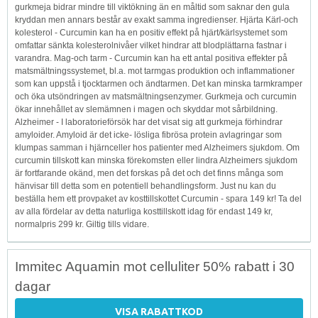
gurkmeja bidrar mindre till viktökning än en måltid som saknar den gula
kryddan men annars består av exakt samma ingredienser. Hjärta Kärl-och
kolesterol - Curcumin kan ha en positiv effekt på hjärt/kärlsystemet som
omfattar sänkta kolesterolnivåer vilket hindrar att blodplättarna fastnar i
varandra. Mag-och tarm - Curcumin kan ha ett antal positiva effekter på
matsmältningssystemet, bl.a. mot tarmgas produktion och inflammationer
som kan uppstå i tjocktarmen och ändtarmen. Det kan minska tarmkramper
och öka utsöndringen av matsmältningsenzymer. Gurkmeja och curcumin
ökar innehållet av slemämnen i magen och skyddar mot sårbildning.
Alzheimer - I laboratorieförsök har det visat sig att gurkmeja förhindrar
amyloider. Amyloid är det icke- lösliga fibrösa protein avlagringar som
klumpas samman i hjärnceller hos patienter med Alzheimers sjukdom. Om
curcumin tillskott kan minska förekomsten eller lindra Alzheimers sjukdom
är fortfarande okänd, men det forskas på det och det finns många som
hänvisar till detta som en potentiell behandlingsform. Just nu kan du
beställa hem ett provpaket av kosttillskottet Curcumin - spara 149 kr! Ta del
av alla fördelar av detta naturliga kosttillskott idag för endast 149 kr,
normalpris 299 kr. Giltig tills vidare.
Immitec Aquamin mot celluliter 50% rabatt i 30
dagar
VISA RABATTKOD