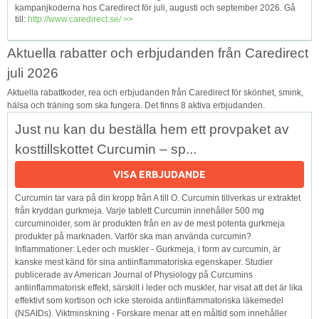
kampanjkoderna hos Caredirect för juli, augusti och september 2026. Gå
till:
http://www.caredirect.se/ >>
Aktuella rabatter och erbjudanden från Caredirect
juli 2026
Aktuella rabattkoder, rea och erbjudanden från Caredirect för skönhet, smink,
hälsa och träning som ska fungera. Det finns 8 aktiva erbjudanden.
Just nu kan du beställa hem ett provpaket av
kosttillskottet Curcumin – sp...
VISA ERBJUDANDE
Curcumin tar vara på din kropp från A till O. Curcumin tillverkas ur extraktet
från kryddan gurkmeja. Varje tablett Curcumin innehåller 500 mg
curcuminoider, som är produkten från en av de mest potenta gurkmeja
produkter på marknaden. Varför ska man använda curcumin?
Inflammationer: Leder och muskler - Gurkmeja, i form av curcumin, är
kanske mest känd för sina antiinflammatoriska egenskaper. Studier
publicerade av American Journal of Physiology på Curcumins
antiinflammatorisk effekt, särskilt i leder och muskler, har visat att det är lika
effektivt som kortison och icke steroida antiinflammatoriska läkemedel
(NSAIDs). Viktminskning - Forskare menar att en måltid som innehåller