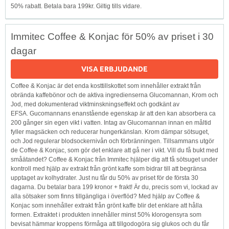
50% rabatt. Betala bara 199kr. Giltig tills vidare.
Immitec Coffee & Konjac för 50% av priset i 30
dagar
VISA ERBJUDANDE
Coffee & Konjac är det enda kosttillskottet som innehåller extrakt från
obrända kaffebönor och de aktiva ingredienserna Glucomannan, Krom och
Jod, med dokumenterad viktminskningseffekt och godkänt av
EFSA. Gucomannans enanstående egenskap är att den kan absorbera ca
200 gånger sin egen vikt i vatten. Intag av Glucomannan innan en måltid
fyller magsäcken och reducerar hungerkänslan. Krom dämpar sötsuget,
och Jod regulerar blodsockernivån och förbränningen. Tillsammans utgör
de Coffee & Konjac, som gör det enklare att gå ner i vikt. Vill du få bukt med
småätandet? Coffee & Konjac från Immitec hjälper dig att få sötsuget under
kontroll med hjälp av extrakt från grönt kaffe som bidrar till att begränsa
upptaget av kolhydrater. Just nu får du 50% av priset för de första 30
dagarna. Du betalar bara 199 kronor + frakt! Är du, precis som vi, lockad av
alla sötsaker som finns tillgängliga i överflöd? Med hjälp av Coffee &
Konjac som innehåller extrakt från grönt kaffe blir det enklare att hålla
formen. Extraktet i produkten innehåller minst 50% klorogensyra som
bevisat hämmar kroppens förmåga att tillgodogöra sig glukos och du får