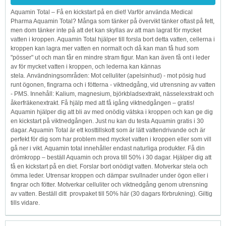
Aquamin Total – Få en kickstart på en diet! Varför använda Medical
Pharma Aquamin Total? Många som tänker på övervikt tänker oftast på fett,
men dom tänker inte på att det kan skyllas av att man lagrat för mycket
vatten i kroppen. Aquamin Total hjälper till forsla bort detta vatten, cellerna i
kroppen kan lagra mer vatten en normalt och då kan man få hud som
"pösser" ut och man får en mindre stram figur. Man kan även få ont i leder
av för mycket vatten i kroppen, och lederna kan kännas
stela. Användningsområden: Mot celluliter (apelsinhud) - mot pösig hud
runt ögonen, fingrarna och i fötterna - viktnedgång, vid utrensning av vatten
- PMS. Innehåll: Kalium, magnesium, björkbladsextrakt, nässelexstrakt och
åkerfräkenextrakt. Få hjälp med att få igång viktnedgången – gratis!
Aquamin hjälper dig att bli av med onödig vätska i kroppen och kan ge dig
en kickstart på viktnedgången. Just nu kan du testa Aquamin gratis i 30
dagar. Aquamin Total är ett kosttillskott som är lätt vattendrivande och är
perfekt för dig som har problem med mycket vatten i kroppen eller som vill
gå ner i vikt. Aquamin total innehåller endast naturliga produkter. Få din
drömkropp – beställ Aquamin och prova till 50% i 30 dagar. Hjälper dig att
få en kickstart på en diet. Forslar bort onödigt vatten. Motverkar stela och
ömma leder. Utrensar kroppen och dämpar svullnader under ögon eller i
fingrar och fötter. Motverkar celluliter och viktnedgång genom utrensning
av vatten. Beställ ditt provpaket till 50% här (30 dagars förbrukning). Giltig
tills vidare.