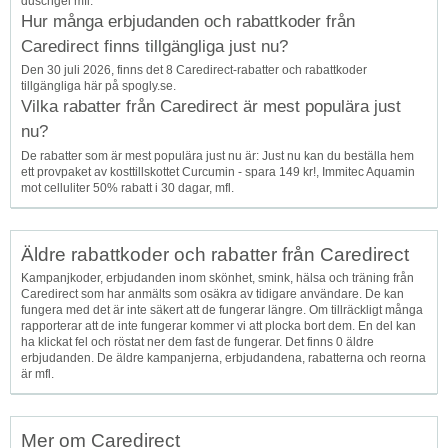
duschgel mfl.
Hur många erbjudanden och rabattkoder från
Caredirect finns tillgängliga just nu?
Den 30 juli 2026, finns det 8 Caredirect-rabatter och rabattkoder
tillgängliga här på spogly.se.
Vilka rabatter från Caredirect är mest populära just
nu?
De rabatter som är mest populära just nu är: Just nu kan du beställa hem
ett provpaket av kosttillskottet Curcumin - spara 149 kr!, Immitec Aquamin
mot celluliter 50% rabatt i 30 dagar, mfl.
Äldre rabattkoder och rabatter från Caredirect
Kampanjkoder, erbjudanden inom skönhet, smink, hälsa och träning från
Caredirect som har anmälts som osäkra av tidigare användare. De kan
fungera med det är inte säkert att de fungerar längre. Om tillräckligt många
rapporterar att de inte fungerar kommer vi att plocka bort dem. En del kan
ha klickat fel och röstat ner dem fast de fungerar. Det finns 0 äldre
erbjudanden. De äldre kampanjerna, erbjudandena, rabatterna och reorna
är mfl.
Mer om Caredirect