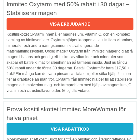
Immitec Oxytarm med 50% rabatt i 30 dagar –
Stabiliserar magen
VISA ERBJUDANDE
Kosttillskottet Oxytarm innehåller magnesium, Vitamin C, och en komplex
samling av bioflavoniider. Oxytarm hjälper kroppen att assimilera vitaminer,
mineraler och andra näringsämnen i ett välfungerande
matsmältningssystem. Orolig mage? Oxytarm från Immitec hjälper dig att få
magen i balans och ger dig ett tillskott av vitaminer och mineraler som
skapar ett bättre klimat för slemhinnan på tarmens insida. Just nu får du
50% rabatt under de första 30 dagarna. Beställ Oxytarmför bara 117,50 +
frakt! För många kan det vara pinsamt att tala om, eller söka hjälp för, men
fler är drabbade än man tror. Oxytarm från Immitec hjälper till att stabilisera
magen och motverkar mag- och tarmproblem med hjälp av magnesium, C-
vitamin och citrusbioflavonoider. Giltig tills vidare.
Prova kosttillskottet Immitec MoreWoman för
halva priset
VISA RABATTKOD
MoreWoman är ett kosttillskott för att få en omstart och återupprättande av