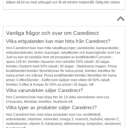
lättare att bli av med sötsuget och få ett mindre midjemått. Giltig tills vidare.
Topp
Vanliga frågor och svar om Caredirect
↑
Vilka erbjudanden kan man hitta från Caredirect?
Hos Caredirect kan man hitta rabattkuponger, värdekoder, kampanjkoder,
erbjudandekoder, koder, kuponger, rabattkoder och kupongkoder som t.ex.
Just nu kan du beställa hem ett provpaket av kosttillskottet Curcumin -
spara 149 kr!, Immitec Aquamin mot celluliter 50% rabatt i 30 dagar,
Immitec Oxytarm med 50% rabatt i 30 dagar - Stabiliserar magen, Prova
kosttillskottet Immitec MoreWoman för halva priset, Immitec Immiflex för
halva priset i en månad, Prova kosttillskottet Immitec MoreMan för halva
priset, CoffeeSlender - Kaffet som hjälper med vikten till 50% rabatt,
Immitec Coffee & Konjac för 50% av priset i 30 dagar, mfl.
Vilka varumärken säljer Caredirect?
Hos Caredirect kan man köpa fler än 19 olika varumärken som t.ex.
Chisandra, Mivitotal, Immiflex, Nutrilenk mfl.
Vilka typer av produkter säljer Caredirect?
Hos Caredirect kan man köpa produkter som t.ex. kosttillskott,
antioxidanter, vitaminer, mineraler, omega 3, rosenrot, hudvård, vitamin C,
multivitaminer, vitamin D, hälskokost, viktminskning, bodylotion, deoderant,