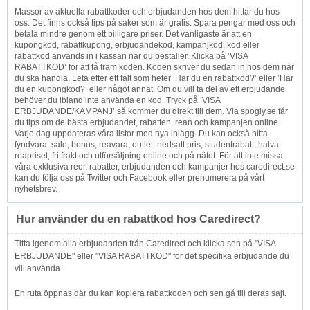
Massor av aktuella rabattkoder och erbjudanden hos dem hittar du hos
oss. Det finns också tips på saker som är gratis. Spara pengar med oss och
betala mindre genom ett billigare priser. Det vanligaste är att en
kupongkod, rabattkupong, erbjudandekod, kampanjkod, kod eller
rabattkod används in i kassan när du beställer. Klicka på ’VISA
RABATTKOD’ för att få fram koden. Koden skriver du sedan in hos dem när
du ska handla. Leta efter ett fält som heter ’Har du en rabattkod?’ eller ’Har
du en kupongkod?’ eller något annat. Om du vill ta del av ett erbjudande
behöver du ibland inte använda en kod. Tryck på ’VISA
ERBJUDANDE/KAMPANJ’ så kommer du direkt till dem. Via spogly.se får
du tips om de bästa erbjudandet, rabatten, rean och kampanjen online.
Varje dag uppdateras våra listor med nya inlägg. Du kan också hitta
fyndvara, sale, bonus, reavara, outlet, nedsatt pris, studentrabatt, halva
reapriset, fri frakt och utförsäljning online och på nätet. För att inte missa
våra exklusiva reor, rabatter, erbjudanden och kampanjer hos caredirect.se
kan du följa oss på Twitter och Facebook eller prenumerera på vårt
nyhetsbrev.
Hur använder du en rabattkod hos Caredirect?
Titta igenom alla erbjudanden från Caredirect och klicka sen på "VISA
ERBJUDANDE" eller "VISA RABATTKOD" för det specifika erbjudande du
vill använda.
En ruta öppnas där du kan kopiera rabattkoden och sen gå till deras sajt.