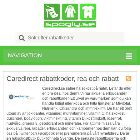
Search
for:
NAVIGATION
Caredirect rabattkoder, rea och rabatt
Butik
Caredirect.se säljer hälsokost på nätet. Letar du efter
RSS
en bra deal hos dem? Vi har aktuella erbjudanden
och rabattkoder. Ett urval av varumärken som du kan
handla billigt eller köpa och hitta tjänster är Mivitotal,
Nutrilenk, Chisandra och Immiflex mfl. De har ett brett
utbud av antioxidanter, vitaminer, multivitaminer, vitamin C, hälskokost,
duschgel, bodylotion, viktminskning, vitamin D, kosttillskott, rosenrot,
hudvård, omega 3, deodorant och mineraler. För att inte missa våra
exklusiva reor, rabatter, erbjudanden och kampanjer hos dem kan du följa
oss på Twitter och Facebook eller prenumerera på vårt nyhetsbrev. De är
en hälsokostbutik butik för hela Sverige. De senaste rabattkoderna och