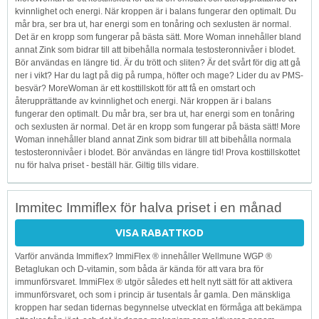
kvinnlighet och energi. När kroppen är i balans fungerar den optimalt. Du
mår bra, ser bra ut, har energi som en tonåring och sexlusten är normal.
Det är en kropp som fungerar på bästa sätt. More Woman innehåller bland
annat Zink som bidrar till att bibehålla normala testosteronnivåer i blodet.
Bör användas en längre tid. Är du trött och sliten? Är det svårt för dig att gå
ner i vikt? Har du lagt på dig på rumpa, höfter och mage? Lider du av PMS-
besvär? MoreWoman är ett kosttillskott för att få en omstart och
återupprättande av kvinnlighet och energi. När kroppen är i balans
fungerar den optimalt. Du mår bra, ser bra ut, har energi som en tonåring
och sexlusten är normal. Det är en kropp som fungerar på bästa sätt! More
Woman innehåller bland annat Zink som bidrar till att bibehålla normala
testosteronnivåer i blodet. Bör användas en längre tid! Prova kosttillskottet
nu för halva priset - beställ här. Giltig tills vidare.
Immitec Immiflex för halva priset i en månad
VISA RABATTKOD
Varför använda Immiflex? ImmiFlex ® innehåller Wellmune WGP ®
Betaglukan och D-vitamin, som båda är kända för att vara bra för
immunförsvaret. ImmiFlex ® utgör således ett helt nytt sätt för att aktivera
immunförsvaret, och som i princip är tusentals år gamla. Den mänskliga
kroppen har sedan tidernas begynnelse utvecklat en förmåga att bekämpa