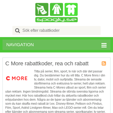
Search
for:
NAVIGATION
C More rabattkoder, rea och rabatt
Butik
Titta på serier, film, sport, tv när och där det passar
RSS
dig. Du bestämmer hur du vill titta. C More finns i din
tv, dator, mobil och surfplatta. Streama de senaste
storfilmerna och exklusiva tv-serier, helt utan reklam.
Streama hela C-Mores utbud av sport, film och serier
utan reklam. Ingen bindningstid. Streama de största svenska ligorna och
mycket mer. Här hos rabattkod.club hittar du aktuella rabattkoder och
erbjudanden hos dem. Några av de typer av tjänster och abonnemang
som du kan skaffa med rabatt är t.ex. Disney-filmer, Pettson och Findus,
Film, Sport, Astrid Lindgren-filmer, Max och LEGO-serier mfl. Om du letar
efter tjänster och abonnemang som streama serier, sportkanaler, tv-serier,