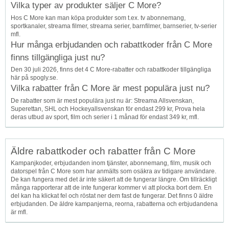
Vilka typer av produkter säljer C More?
Hos C More kan man köpa produkter som t.ex. tv abonnemang,
sportkanaler, streama filmer, streama serier, barnfilmer, barnserier, tv-serier
mfl.
Hur många erbjudanden och rabattkoder från C More
finns tillgängliga just nu?
Den 30 juli 2026, finns det 4 C More-rabatter och rabattkoder tillgängliga
här på spogly.se.
Vilka rabatter från C More är mest populära just nu?
De rabatter som är mest populära just nu är: Streama Allsvenskan,
Superettan, SHL och Hockeyallsvenskan för endast 299 kr, Prova hela
deras utbud av sport, film och serier i 1 månad för endast 349 kr, mfl.
Äldre rabattkoder och rabatter från C More
Kampanjkoder, erbjudanden inom tjänster, abonnemang, film, musik och
datorspel från C More som har anmälts som osäkra av tidigare användare.
De kan fungera med det är inte säkert att de fungerar längre. Om tillräckligt
många rapporterar att de inte fungerar kommer vi att plocka bort dem. En
del kan ha klickat fel och röstat ner dem fast de fungerar. Det finns 0 äldre
erbjudanden. De äldre kampanjerna, reorna, rabatterna och erbjudandena
är mfl.