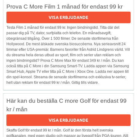
Prova C More Film 1 månad för endast 99 kr
VISA ERBJUDANDE
Testa Film 1 månad för endast 99 kr. Ingen bindningstid. Titta där det
passar dig på TV, dator, surfplatta och telefon. En månadsavgift,
obegränsad tillgång. Över 1 500 filmer. De senaste storfilmerna från
Hollywood. De mest älskade svenska biosuccéerna. Nya serieavsnitt 24
timmar efter USA-premiär. Barnens favoriter från Astrid Lindgrens värld. Vill
du streama hela deras utbud av sport, film och serier utan reklam och
ingen bindningstid? Prova C More Max för endast 349 kr / mån. Du kan
också titta på C More i din Samsung Smart-TV. Ladda appen via Samsung
Smart Hub, Apple TV eller titta på C More i Xbox One. Ladda ner appen till
din spel-konsol. Streama de senaste storfilmerna och exklusiva tv-serier,
helt utan reklam för endast 99 kr / mån. Giltig tills vidare.
Här kan du beställa C more Golf för endast 99
kr / mån
VISA ERBJUDANDE
Skaffa Golf för endast 99 kr / mån. Golf är den första helt svenska
golfkanalen, med egen studio och massor av livegolf från PGA-touren. Allt