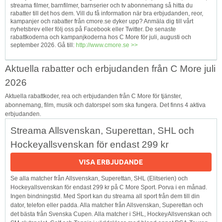
streama filmer, barnfilmer, barnserier och tv abonnemang så hitta du
rabatter till det hos dem. Vill du få information när bra erbjudanden, reor,
kampanjer och rabatter från cmore.se dyker upp? Anmäla dig till vårt
nyhetsbrev eller följ oss på Facebook eller Twitter. De senaste
rabattkoderna och kampanjkoderna hos C More för juli, augusti och
september 2026. Gå till:
http://www.cmore.se >>
Aktuella rabatter och erbjudanden från C More juli
2026
Aktuella rabattkoder, rea och erbjudanden från C More för tjänster,
abonnemang, film, musik och datorspel som ska fungera. Det finns 4 aktiva
erbjudanden.
Streama Allsvenskan, Superettan, SHL och
Hockeyallsvenskan för endast 299 kr
VISA ERBJUDANDE
Se alla matcher från Allsvenskan, Superettan, SHL (Elitserien) och
Hockeyallsvenskan för endast 299 kr på C More Sport. Porva i en månad.
Ingen bindningstid. Med Sport kan du streama all sport från dem till din
dator, telefon eller padda. Alla matcher från Allsvenskan, Superettan och
det bästa från Svenska Cupen. Alla matcher i SHL, HockeyAllsvenskan och