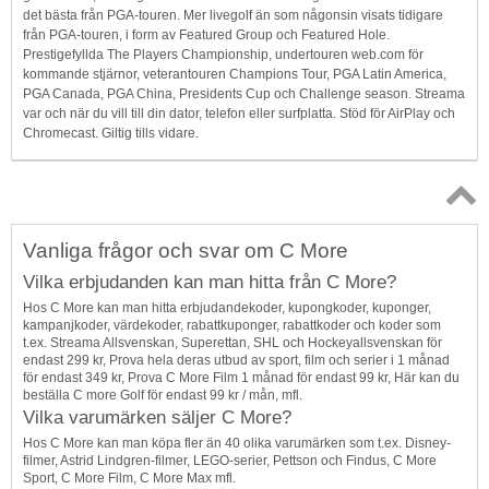
det bästa från PGA-touren. Mer livegolf än som någonsin visats tidigare
från PGA-touren, i form av Featured Group och Featured Hole.
Prestigefyllda The Players Championship, undertouren web.com för
kommande stjärnor, veterantouren Champions Tour, PGA Latin America,
PGA Canada, PGA China, Presidents Cup och Challenge season. Streama
var och när du vill till din dator, telefon eller surfplatta. Stöd för AirPlay och
Chromecast. Giltig tills vidare.
Topp
Vanliga frågor och svar om C More
↑
Vilka erbjudanden kan man hitta från C More?
Hos C More kan man hitta erbjudandekoder, kupongkoder, kuponger,
kampanjkoder, värdekoder, rabattkuponger, rabattkoder och koder som
t.ex. Streama Allsvenskan, Superettan, SHL och Hockeyallsvenskan för
endast 299 kr, Prova hela deras utbud av sport, film och serier i 1 månad
för endast 349 kr, Prova C More Film 1 månad för endast 99 kr, Här kan du
beställa C more Golf för endast 99 kr / mån, mfl.
Vilka varumärken säljer C More?
Hos C More kan man köpa fler än 40 olika varumärken som t.ex. Disney-
filmer, Astrid Lindgren-filmer, LEGO-serier, Pettson och Findus, C More
Sport, C More Film, C More Max mfl.