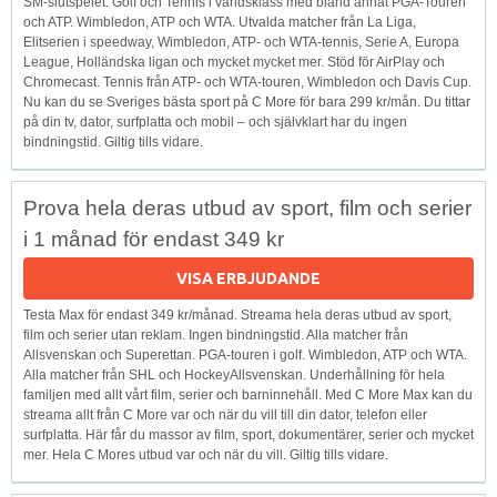
SM-slutspelet. Golf och Tennis i världsklass med bland annat PGA-Touren
och ATP. Wimbledon, ATP och WTA. Utvalda matcher från La Liga,
Elitserien i speedway, Wimbledon, ATP- och WTA-tennis, Serie A, Europa
League, Holländska ligan och mycket mycket mer. Stöd för AirPlay och
Chromecast. Tennis från ATP- och WTA-touren, Wimbledon och Davis Cup.
Nu kan du se Sveriges bästa sport på C More för bara 299 kr/mån. Du tittar
på din tv, dator, surfplatta och mobil – och självklart har du ingen
bindningstid. Giltig tills vidare.
Prova hela deras utbud av sport, film och serier
i 1 månad för endast 349 kr
VISA ERBJUDANDE
Testa Max för endast 349 kr/månad. Streama hela deras utbud av sport,
film och serier utan reklam. Ingen bindningstid. Alla matcher från
Allsvenskan och Superettan. PGA-touren i golf. Wimbledon, ATP och WTA.
Alla matcher från SHL och HockeyAllsvenskan. Underhållning för hela
familjen med allt vårt film, serier och barninnehåll. Med C More Max kan du
streama allt från C More var och när du vill till din dator, telefon eller
surfplatta. Här får du massor av film, sport, dokumentärer, serier och mycket
mer. Hela C Mores utbud var och när du vill. Giltig tills vidare.