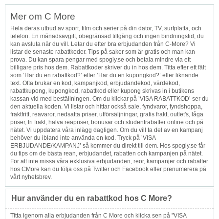
Mer om C More
Hela deras utbud av sport, film och serier på din dator, TV, surfplatta, och
telefon. En månadsavgift, obegränsad tillgång och ingen bindningstid, du
kan avsluta när du vill. Letar du efter bra erbjudanden från C-More? Vi
listar de senaste rabattkoder. Tips på saker som är gratis och man kan
prova. Du kan spara pengar med spogly.se och betala mindre via ett
billigare pris hos dem. Rabattkoder skriver du in hos dem. Titta efter ett fält
som ’Har du en rabattkod?’ eller ’Har du en kupongkod?’ eller liknande
text. Ofta brukar en kod, kampanjkod, erbjudandekod, värdekod,
rabattkupong, kupongkod, rabattkod eller kupong skrivas in i butikens
kassan vid med beställningen. Om du klickar på ’VISA RABATTKOD’ ser du
den aktuella koden. Vi listar och hittar också sale, fyndvaror, fyndshoppa,
fraktfritt, reavaror, nedsatta priser, utförsäljningar, gratis frakt, outlet's, låga
priser, fri frakt, halva reapriser, bonusar och studentrabatter online och på
nätet. Vi uppdatera våra inlägg dagligen. Om du vill ta del av en kampanj
behöver du ibland inte använda en kod. Tryck på ’VISA
ERBJUDANDE/KAMPANJ’ så kommer du direkt till dem. Hos spogly.se får
du tips om de bästa rean, erbjudandet, rabatten och kampanjen på nätet.
För att inte missa våra exklusiva erbjudanden, reor, kampanjer och rabatter
hos CMore kan du följa oss på Twitter och Facebook eller prenumerera på
vårt nyhetsbrev.
Hur använder du en rabattkod hos C More?
Titta igenom alla erbjudanden från C More och klicka sen på "VISA