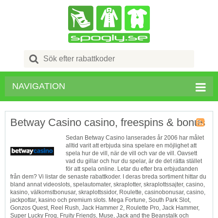
Search
for:
NAVIGATION
Betway Casino casino, freespins & bonus
Butik
Sedan Betway Casino lanserades år 2006 har målet
RSS
alltid varit att erbjuda sina spelare en möjlighet att
spela hur de vill, när de vill och var de vill. Oavsett
vad du gillar och hur du spelar, är de det rätta stället
för att spela online. Letar du efter bra erbjudanden
från dem? Vi listar de senaste rabattkoder. I deras breda sortiment hittar du
bland annat videoslots, spelautomater, skraplotter, skraplottssajter, casino,
kasino, välkomstbonusar, skraplottssidor, Roulette, casinobonusar, casino,
jackpottar, kasino och premium slots. Mega Fortune, South Park Slot,
Gonzos Quest, Reel Rush, Jack Hammer 2, Roulette Pro, Jack Hammer,
Super Lucky Frog, Fruity Friends, Muse, Jack and the Beanstalk och