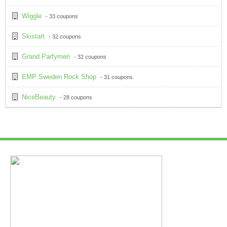
Wiggle
- 33 coupons
Skistart
- 32 coupons
Grand Parfymeri
- 32 coupons
EMP Sweden Rock Shop
- 31 coupons
NiceBeauty
- 28 coupons