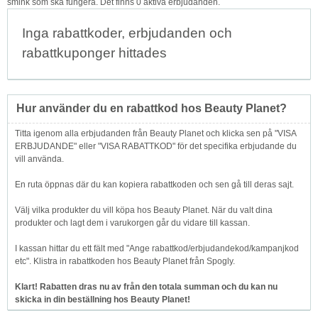
smink som ska fungera. Det finns 0 aktiva erbjudanden.
Inga rabattkoder, erbjudanden och
rabattkuponger hittades
Hur använder du en rabattkod hos Beauty Planet?
Titta igenom alla erbjudanden från Beauty Planet och klicka sen på "VISA
ERBJUDANDE" eller "VISA RABATTKOD" för det specifika erbjudande du
vill använda.
En ruta öppnas där du kan kopiera rabattkoden och sen gå till deras sajt.
Välj vilka produkter du vill köpa hos Beauty Planet. När du valt dina
produkter och lagt dem i varukorgen går du vidare till kassan.
I kassan hittar du ett fält med "Ange rabattkod/erbjudandekod/kampanjkod
etc". Klistra in rabattkoden hos Beauty Planet från Spogly.
Klart! Rabatten dras nu av från den totala summan och du kan nu
skicka in din beställning hos Beauty Planet!