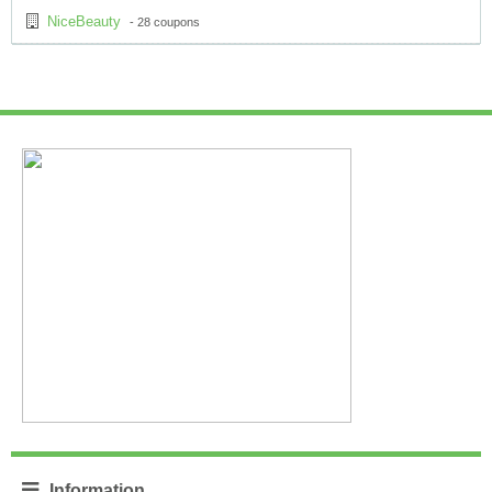
NiceBeauty
- 28 coupons
Information