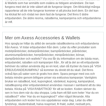
& Wallets som har anmälts som osäkra av tidigare användare. De kan
fungera med det är inte säkert att de fungerar längre. Om tillräckligt många
rapporterar att de inte fungerar kommer vi att plocka bort dem. En del kan
ha klickat fel och röstat ner dem fast de fungerar. Det finns 0 äldre
erbjudanden. De äldre reorna, rabatterna, kampanjerna och erbjudandena
är mfl.
Mer om Axess Accessories & Wallets
Hos spogly.se hittar du alltid de senaste rabattkoderna och erbjudandena
från Axess. Vi listar erbjudanden från dem. Letar du efter produkter som
mobilplånböcker, dollarplånböcker, barnplånböcker, plånböcker,
aluminiumplånböcker, herrplånböcker, miniplånböcker, börsar,
damplånböcker och wallets? Via oss får du information om de bästa rean,
erbjudandet, rabatten och kampanjen från , för att ta del av ett erbjudande
behöver du sällan använda dig av en kod, utan då trycker du bara på ’VISA
ERBJUDANDE/KAMPANJ’ så kommer du direkt dit du skall. Det finns
också tips på saker som är gratis hos dem. Spara pengar med oss och
betala mindre genom billigare priser via exklusiva kampanjer. Vanligtvis
brukar en rabattkod, kod, kupongkod, värdekod, kupong, kampanjkod,
rabattkupong eller erbjudandekod användas i kassan i samband att du ska
betala. Klicka på ’VISA RABATTKOD’ för att se koden. Koden skriver du
sen in hos dem när du ska shoppa. Leta fram ett fält som heter ’Har du en
rabattkod?’ eller ’Har du en kupongkod?’ eller något liknande. Alla
erbjudanden och koder hos oss uppdateras varje dag. Letar du efter
fyndshop, studentrabatt, halva reapriset, fri frakt, outlet, nedsatt pris,