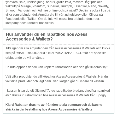
fyndvara, sale, utförsäljning, bonus, gratis frakt, reavara, lågt pris och
fraktfritt på Mirage, Phantom, Superior, Triumph, Essential, Nano, Novelty,
Smooth, Vanquish och Admire online och på nätet? Det finns också tips på
vilka som erbjuder det. Anmäla dig till vårt nyhetsbrev eller följ oss på
Facebook eller Twitter! Om du inte vill missa bra erbjudanden, reor,
kampanjer och rabatter hos Axess.
Hur använder du en rabattkod hos Axess
Accessories & Wallets?
Titta igenom alla erbjudanden från Axess Accessories & Wallets och klicka
sen på "VISA ERBJUDANDE" eller "VISA RABATTKOD" för det specifika
erbjudande du vill använda.
En ruta öppnas där du kan kopiera rabattkoden och sen gå till deras sajt.
Välj vilka produkter du vill köpa hos Axess Accessories & Wallets. När du
valt dina produkter och lagt dem i varukorgen går du vidare till kassan.
I kassan hittar du ett fält med "Ange rabattkod/erbjudandekod/kampanjkod
etc". Klistra in rabattkoden hos Axess Accessories & Wallets från Spogly.
Klart! Rabatten dras nu av från den totala summan och du kan nu
skicka in din beställning hos Axess Accessories & Wallets!