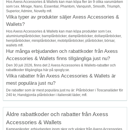
Hos Axess Accessories & Wallets kan man köpa fler än 9 olika varumärken
som t.ex. Mirage, Nano, Essential, Phantom, Vanquish, Smooth, Triumph,
Superior, Admire, Novelty mfl.
Vilka typer av produkter säljer Axess Accessories &
Wallets?
Hos Axess Accessories & Wallets kan man köpa produkter som t.ex.
aluminiumplånböcker, barnplånböcker, damplånböcker, dollarplånböcker,
herrplånböcker, miniplånböcker, mobilplånböcker, plånböcker, börsar,
wallets mfl.
Hur många erbjudanden och rabattkoder från Axess
Accessories & Wallets finns tillgängliga just nu?
Den 30 juli 2026, finns det 2 Axess Accessories & Wallets-rabatter och
rabattkoder tillgängliga här på spogly.se.
Vilka rabatter från Axess Accessories & Wallets är
mest populära just nu?
De rabatter som är mest populära just nu är: Plånböcker i Toscanaläder för
240 kr, Handgjorda plånböcker i italienskt läder, mfl.
Äldre rabattkoder och rabatter från Axess
Accessories & Wallets
Kampanjkoder, erbjudanden inom skor och väskor från Axess Accessories