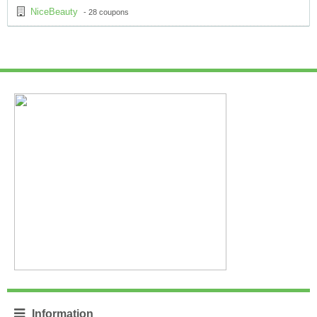
NiceBeauty
- 28 coupons
Information