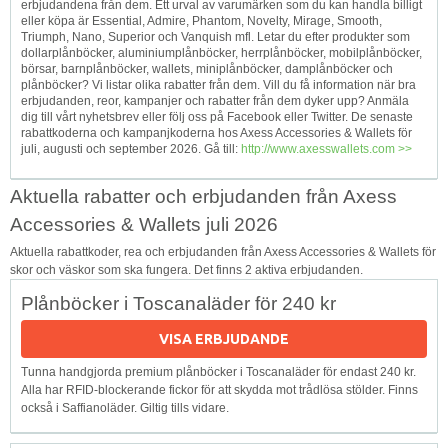
erbjudandena från dem. Ett urval av varumärken som du kan handla billigt
eller köpa är Essential, Admire, Phantom, Novelty, Mirage, Smooth,
Triumph, Nano, Superior och Vanquish mfl. Letar du efter produkter som
dollarplånböcker, aluminiumplånböcker, herrplånböcker, mobilplånböcker,
börsar, barnplånböcker, wallets, miniplånböcker, damplånböcker och
plånböcker? Vi listar olika rabatter från dem. Vill du få information när bra
erbjudanden, reor, kampanjer och rabatter från dem dyker upp? Anmäla
dig till vårt nyhetsbrev eller följ oss på Facebook eller Twitter. De senaste
rabattkoderna och kampanjkoderna hos Axess Accessories & Wallets för
juli, augusti och september 2026. Gå till:
http://www.axesswallets.com >>
Aktuella rabatter och erbjudanden från Axess
Accessories & Wallets juli 2026
Aktuella rabattkoder, rea och erbjudanden från Axess Accessories & Wallets för
skor och väskor som ska fungera. Det finns 2 aktiva erbjudanden.
Plånböcker i Toscanaläder för 240 kr
VISA ERBJUDANDE
Tunna handgjorda premium plånböcker i Toscanaläder för endast 240 kr.
Alla har RFID-blockerande fickor för att skydda mot trådlösa stölder. Finns
också i Saffianoläder. Giltig tills vidare.